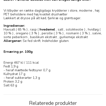
Vi tilbyder en række dagligdags krydderier i store, moderne , høj
PET beholdere med høj kvalitet dryshætter
Lækkert at drysse på alt kød, fjerkræ og grøntsager.
Ingredienser:
Havsalt ( 65 % ) , rasp (
hvedemel
, salt , solsikkeolie ) , hvidløg (
10 % ) , oregano ( 3 % ) , persille ( 3 % ) , rosmarin ( 3 % ) , salvie,
sorte peberkorn , basilikum ekstrakt , gurkemeje ekstrakt
Allergener:
Se fed skrift. Indeholder gluten.
Ernæring pr. 100g
Energi 467 kJ / 111 kcal
Fedt 1,9 g
- heraf mættede fedtsyrer 0,7 g
Kulhydrat 17 g
- heraf sukkerarter 1,3 g
Protein 3,2 g
Salt 63 g
Relaterede produkter