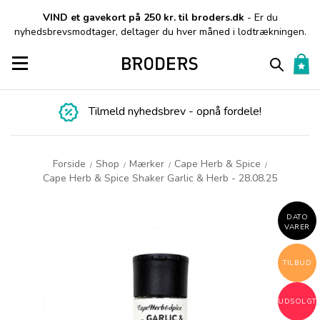
VIND et gavekort på 250 kr. til broders.dk
- Er du
nyhedsbrevsmodtager, deltager du hver måned i lodtrækningen.
Toggle navigation
Tilmeld nyhedsbrev - opnå fordele!
Forside
Shop
Mærker
Cape Herb & Spice
/
/
/
/
Cape Herb & Spice Shaker Garlic & Herb - 28.08.25
DATO
VARER
TILBUD
UDSOLGT