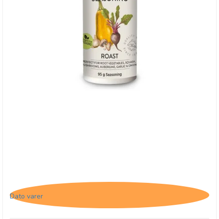
Cape Herb & Spice Veggie, Roast, 26/4-26
Dato varer