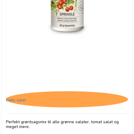
Cape Herb & Spice Veggie, Sprinkles, 17/4-26
Dato varer
Perfekt grøntsagsmix til alle grønne salater, tomat salat og
meget mere.