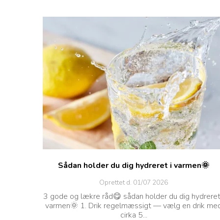
Sådan holder du dig hydreret i varmen🌞
Oprettet d.
01/07 2026
3 gode og lækre råd😋 sådan holder du dig hydreret
varmen🌞 1. Drik regelmæssigt — vælg en drik me
cirka 5...