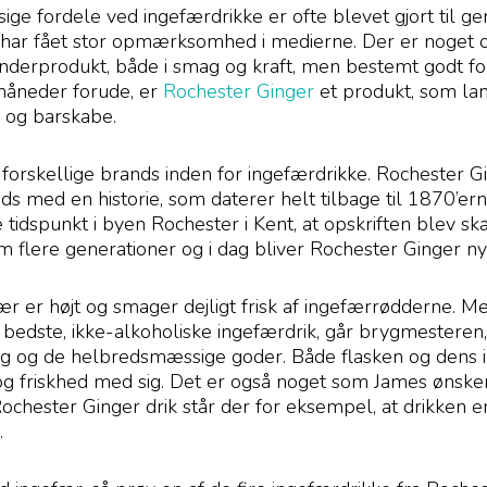
e fordele ved ingefærdrikke er ofte blevet gjort til ge
har fået stor opmærksomhed i medierne. Der er noget 
underprodukt, både i smag og kraft, men bestemt godt fo
måneder forude, er
Rochester Ginger
et produkt, som lan
r og barskabe.
orskellige brands inden for ingefærdrikke. Rochester Gi
s med en historie, som daterer helt tilbage til 1870’er
 tidspunkt i byen Rochester i Kent, at opskriften blev sk
 flere generationer og i dag bliver Rochester Ginger ny
ær er højt og smager dejligt frisk af ingefærrødderne. 
 bedste, ikke-alkoholiske ingefærdrik, går brygmesteren
ag og de helbredsmæssige goder. Både flasken og dens 
i og friskhed med sig. Det er også noget som James ønsker
ochester Ginger drik står der for eksempel, at drikken er
.