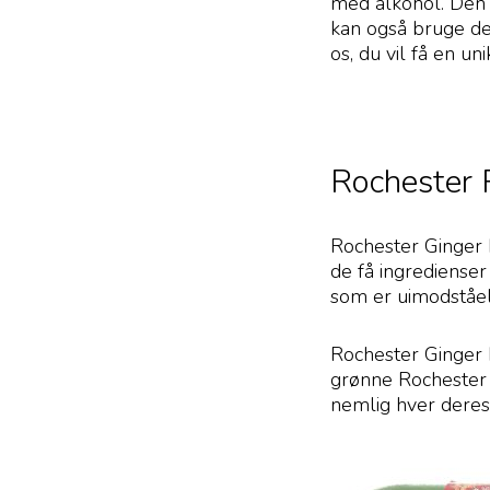
med alkohol. Den e
kan også bruge den
os, du vil få en 
Rochester 
Rochester Ginger h
de få ingrediense
som er uimodståeli
Rochester Ginger 
grønne Rochester G
nemlig hver deres