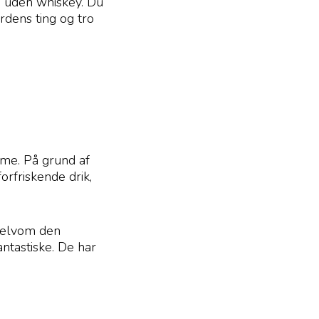
ee uden whiskey. Du
erdens ting og tro
ime. På grund af
rfriskende drik,
 selvom den
antastiske. De har