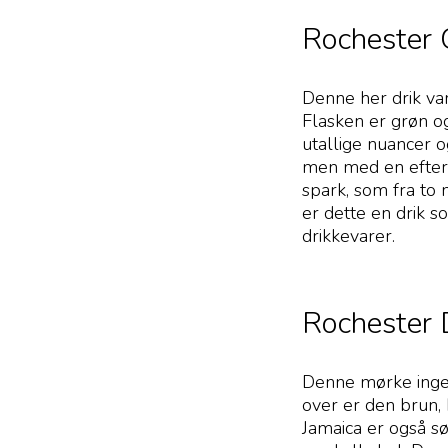
Rochester 
Denne her drik va
Flasken er grøn o
utallige nuancer o
men med en efterf
spark, som fra to
er dette en drik so
drikkevarer.
Rochester 
Denne mørke ingef
over er den brun, 
Jamaica er også sø