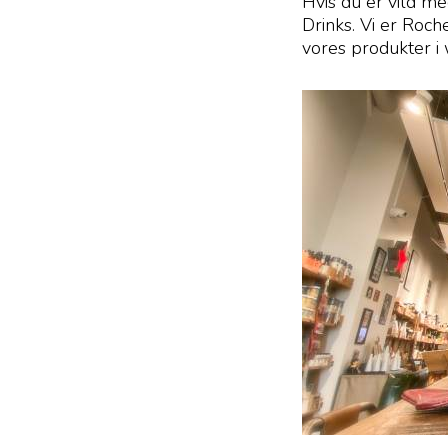
Hvis du er vild m
Drinks. Vi er Roc
vores produkter 