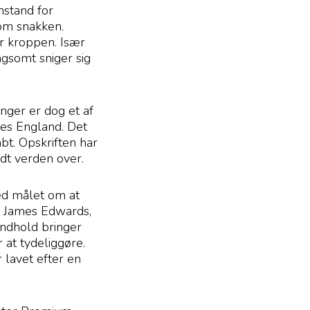
nstand for
om snakken.
r kroppen. Især
gsomt sniger sig
nger er dog et af
nes England. Det
abt. Opskriften har
dt verden over.
Med målet om at
, James Edwards,
indhold bringer
 at tydeliggøre.
 lavet efter en