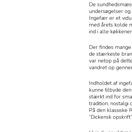
De sundhedsmæssig
undersøgelser og 
Ingefær er et vid
med årets kolde 
ind i alle køkkene
Der findes mange f
de stærkeste brand
var netop på dette
vandret op gennem
Indholdet af ingef
kunne tilbyde den
stærkt ind for sm
tradition, nostalg
På den klassiske R
“Dickensk opskrift”