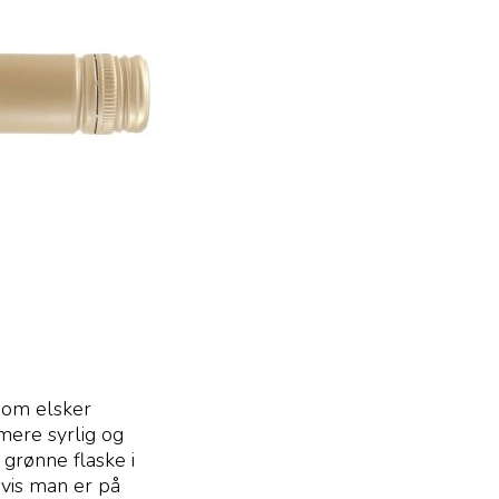
som elsker
mere syrlig og
grønne flaske i
hvis man er på