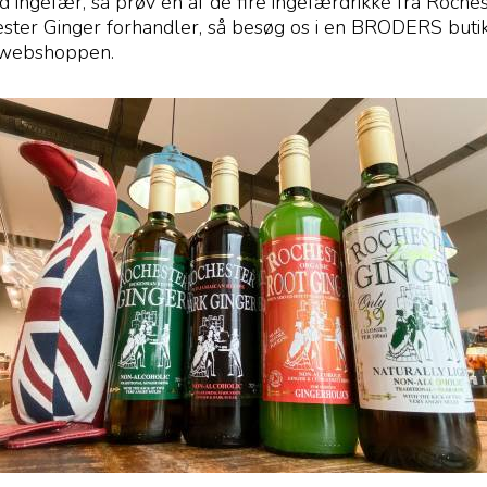
ed ingefær, så prøv en af de fire ingefærdrikke fra Roch
hester Ginger forhandler, så besøg os i en BRODERS butik
i webshoppen.