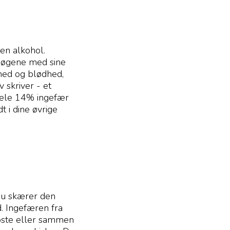
en alkohol.
sløgene med sine
nhed og blødhed,
 skriver - et
 hele 14% ingefær
t i dine øvrige
 du skærer den
d. Ingefæren fra
 oste eller sammen