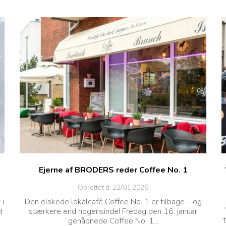
Ejerne af BRODERS reder Coffee No. 1
Oprettet d.
22/01 2026
 i
Den elskede lokalcafé Coffee No. 1 er tilbage – og
d
stærkere end nogensinde! Fredag den 16. januar
genåbnede Coffee No. 1...