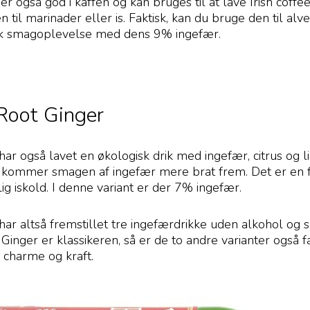
r også god i kaffen og kan bruges til at lave Irish coff
 til marinader eller is. Faktisk, kan du bruge den til alv
unik smagoplevelse med dens 9% ingefær.
Root Ginger
ar også lavet en økologisk drik med ingefær, citrus og l
r kommer smagen af ingefær mere brat frem. Det er en fo
g iskold. I denne variant er der 7% ingefær.
har altså fremstillet tre ingefærdrikke uden alkohol og
inger er klassikeren, så er de to andre varianter også f
 charme og kraft.