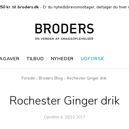
50 kr. til broders.dk
- Er du nyhedsbrevsmodtager, deltager du hver 
MAGAVER
TILBUD
NYHEDER
UDFORSK
Forside
Broders Blog
Rochester Ginger drik
/
/
Rochester Ginger drik
Oprettet d.
20/10 2017