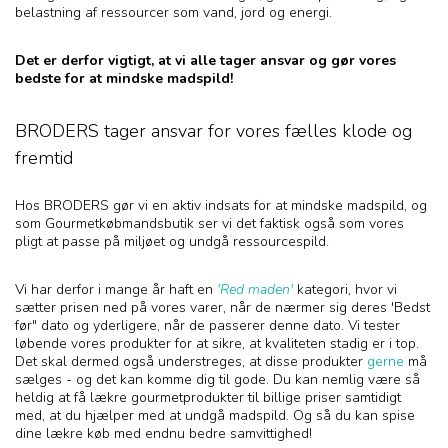
belastning af ressourcer som vand, jord og energi.
Det er derfor vigtigt, at vi alle tager ansvar og gør vores
bedste for at mindske madspild!
BRODERS tager ansvar for vores fælles klode og
fremtid
Hos BRODERS gør vi en aktiv indsats for at mindske madspild, og
som Gourmetkøbmandsbutik ser vi det faktisk også som vores
pligt at passe på miljøet og undgå ressourcespild.
Vi har derfor i mange år haft en
'Red maden'
kategori, hvor vi
sætter prisen ned på vores varer, når de nærmer sig deres 'Bedst
før" dato og yderligere, når de passerer denne dato. Vi tester
løbende vores produkter for at sikre, at kvaliteten stadig er i top.
Det skal dermed også understreges, at disse produkter
gerne
må
sælges - og det kan komme dig til gode. Du kan nemlig være så
heldig at få lækre gourmetprodukter til billige priser samtidigt
med, at du hjælper med at undgå madspild. Og så du kan spise
dine lækre køb med endnu bedre samvittighed!