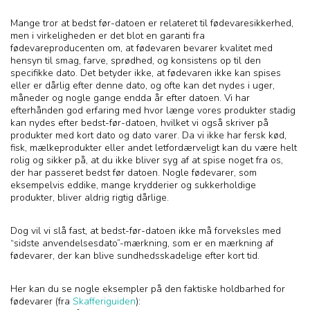
Mange tror at bedst før-datoen er relateret til fødevaresikkerhed,
men i virkeligheden er det blot en garanti fra
fødevareproducenten om, at fødevaren bevarer kvalitet med
hensyn til smag, farve, sprødhed, og konsistens op til den
specifikke dato. Det betyder ikke, at fødevaren ikke kan spises
eller er dårlig efter denne dato, og ofte kan det nydes i uger,
måneder og nogle gange endda år efter datoen. Vi har
efterhånden god erfaring med hvor længe vores produkter stadig
kan nydes efter bedst-før-datoen, hvilket vi også skriver på
produkter med kort dato og dato varer. Da vi ikke har fersk kød,
fisk, mælkeprodukter eller andet letfordærveligt kan du være helt
rolig og sikker på, at du ikke bliver syg af at spise noget fra os,
der har passeret bedst før datoen. Nogle fødevarer, som
eksempelvis eddike, mange krydderier og sukkerholdige
produkter, bliver aldrig rigtig dårlige.
Dog vil vi slå fast, at bedst-før-datoen ikke må forveksles med
“sidste anvendelsesdato”-mærkning, som er en mærkning af
fødevarer, der kan blive sundhedsskadelige efter kort tid.
Her kan du se nogle eksempler på den faktiske holdbarhed for
fødevarer (fra
Skafferiguiden
):