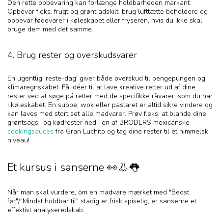
Den rette opbevaring kan forlænge holdbarheden markant.
Opbevar f.eks. frugt og grønt adskilt, brug lufttætte beholdere og
opbevar fødevarer i køleskabet eller fryseren, hvis du ikke skal
bruge dem med det samme.
4. Brug rester og overskudsvarer
En ugentlig 'reste-dag' giver både overskud til pengepungen og
klimaregnskabet. Få idéer til at lave kreative retter ud af dine
rester ved at søge på retter med de specifikke råvarer, som du har
i køleskabet. En suppe, wok eller pastaret er altid sikre vindere og
kan laves med stort set alle madvarer. Prøv f.eks. at blande dine
grøntsags- og kødrester ned i en af BRODERS mexicanske
cookingsauces
fra Gran Luchito og tag dine rester til et himmelsk
niveau!
Et kursus i sanserne 👀👃👅
Når man skal vurdere, om en madvare mærket med "Bedst
før"/"Mindst holdbar til" stadig er frisk spiselig, er sanserne et
effektivt analyseredskab: