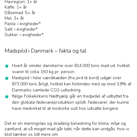
Havregryn: 1+ år
Kaffe: 1+ år
Dåsemad: 5+ år
Mel: 3+ år
Pasta: i evigheder*
Salt: i evigheder*
Sukker: i evigheder*
Madspild i Danmark – fakta og tal
Hvert år smider danskerne over 814.000 tons mad ud, hvilket
svarer til cirka 150 kg pr. person.
Madspild i hele værdikæden (fra jord til bord) udgør over
873.000 tons årligt, hvilket kan forbindes med op mod 3,8% af
Danmarks samlede CO2-udledning.
Ifølge Folkekirkens Nødhjælp går en tredjedel af udbyttet fra
den globale fødevareproduktion spildt. Fødevarer, der kunne
have medvirket til at modvirke sult hos udsatte borgere.
Det er en meningsløs og skadelig belastning for klima, miljø og
samfund, at så meget mad går tabt, når dette kan undgås, hvis vi
blot tænker os lidt mere om.