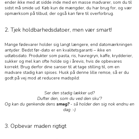
ender ikke med at sidde inde med en masse madvarer, som du til
sidst må smide ud. Køb kun de mængder, du har brug for, og vær
opmærksom på tilbud, der også kan føre til overforbrug.
2. Tjek holdbarhedsdatoer, men vær smart!
Mange fødevarer holder sig langt længere, end datomærkningen
antyder. Bedst før-dato er en kvalitetsgaranti – ikke en
udløbsdato. Produkter som pasta, ris, havregryn, kaffe, krydderier,
sukker og mel kan ofte holde sig i årevis, hvis de opbevares
korrekt. Brug derfor dine sanser til at tage stilling til, om en
madvare stadig kan spises. Husk på denne lille remse, så er du
godt på vej mod at reducere madspild:
Ser den stadig lækker ud?
Dufter den, som du ved den sku'?
Og kan du genkende dens
smag?
- så holder den sig nok endnu en
dag :-)
3. Opbevar maden rigtigt