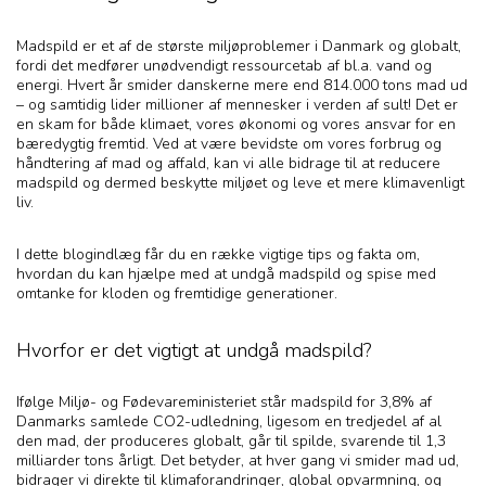
Madspild er et af de største miljøproblemer i Danmark og globalt,
fordi det medfører unødvendigt ressourcetab af bl.a. vand og
energi. Hvert år smider danskerne mere end 814.000 tons mad ud
– og samtidig lider millioner af mennesker i verden af sult! Det er
en skam for både klimaet, vores økonomi og vores ansvar for en
bæredygtig fremtid. Ved at være bevidste om vores forbrug og
håndtering af mad og affald, kan vi alle bidrage til at reducere
madspild og dermed beskytte miljøet og leve et mere klimavenligt
liv.
I dette blogindlæg får du en række vigtige tips og fakta om,
hvordan du kan hjælpe med at undgå madspild og spise med
omtanke for kloden og fremtidige generationer.
Hvorfor er det vigtigt at undgå madspild?
Ifølge Miljø- og Fødevareministeriet står madspild for 3,8% af
Danmarks samlede CO2-udledning, ligesom en tredjedel af al
den mad, der produceres globalt, går til spilde, svarende til 1,3
milliarder tons årligt. Det betyder, at hver gang vi smider mad ud,
bidrager vi direkte til klimaforandringer, global opvarmning, og