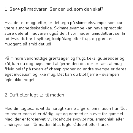
1. Se👀 på madvaren: Ser den ud, som den skal?
Hvis der er mugpletter, er det tegn på skimmelsvampe, som kan
være sundhedsskadelige. Skimmelsvampe kan have spredt sig i
store dele af madvaren også der, hvor maden umiddelbart ser fin
ud. Hvis dit brød, syltetøj, kødpålæg eller frugt og grønt er
muggent, så smid det ud!
På mindre vandholdige grøntsager og frugt, f.eks. gulerødder og
kål, kan du dog nøjes med at fjerne den del der er ramt af mug.
"Hvid pels" på roden af champignoner og andre svampe er deres
eget mycelium og ikke mug. Det kan du blot fjerne - svampen
fejler ikke noget.
2. Duft eller lugt 👃 til maden
Med din lugtesans vil du hurtigt kunne afgøre, om maden har fået
en anderledes eller dårlig lugt og dermed er blevet for gammel.
Mad, der er fordærvet, vil indeholde svovlbrinte, ammoniak eller
smørsyre, som får maden til at lugte råddent eller harsk.