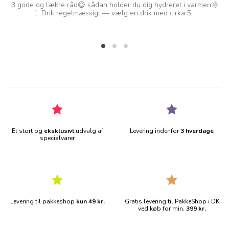
3 gode og lækre råd😋 sådan holder du dig hydreret i varmen🌞
D
1. Drik regelmæssigt — vælg en drik med cirka 5...
Et stort og
eksklusivt
udvalg af
Levering indenfor
3 hverdage
specialvarer
Levering til pakkeshop
kun 49 kr.
Gratis levering til PakkeShop i DK
ved køb for min.
399 kr.