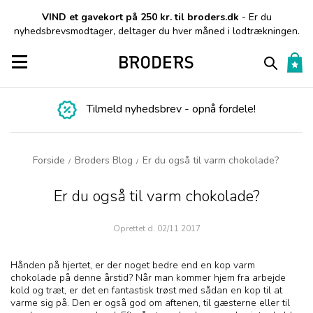
VIND et gavekort på 250 kr. til broders.dk
- Er du
nyhedsbrevsmodtager, deltager du hver måned i lodtrækningen.
Toggle navigation
Tilmeld nyhedsbrev - opnå fordele!
Forside
Broders Blog
Er du også til varm chokolade?
/
/
Er du også til varm chokolade?
Oprettet d.
02/11 2017
Hånden på hjertet, er der noget bedre end en kop varm
chokolade på denne årstid? Når man kommer hjem fra arbejde
kold og træt, er det en fantastisk trøst med sådan en kop til at
varme sig på. Den er også god om aftenen, til gæsterne eller til