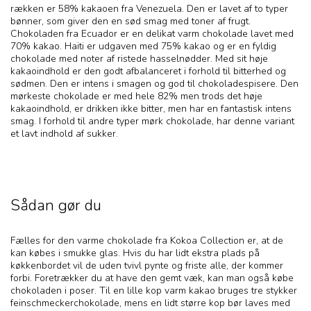
rækken er 58% kakaoen fra Venezuela. Den er lavet af to typer
bønner, som giver den en sød smag med toner af frugt.
Chokoladen fra Ecuador er en delikat varm chokolade lavet med
70% kakao. Haiti er udgaven med 75% kakao og er en fyldig
chokolade med noter af ristede hasselnødder. Med sit høje
kakaoindhold er den godt afbalanceret i forhold til bitterhed og
sødmen. Den er intens i smagen og god til chokoladespisere. Den
mørkeste chokolade er med hele 82% men trods det høje
kakaoindhold, er drikken ikke bitter, men har en fantastisk intens
smag. I forhold til andre typer mørk chokolade, har denne variant
et lavt indhold af sukker.
Sådan gør du
Fælles for den varme chokolade fra Kokoa Collection er, at de
kan købes i smukke glas. Hvis du har lidt ekstra plads på
køkkenbordet vil de uden tvivl pynte og friste alle, der kommer
forbi. Foretrækker du at have den gemt væk, kan man også købe
chokoladen i poser. Til en lille kop varm kakao bruges tre stykker
feinschmeckerchokolade, mens en lidt større kop bør laves med