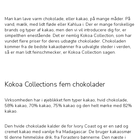
Man kan lave varm chokolade, eller kakao, på mange måder. På
vand, mælk, med lidt fløde eller Kahlua i. Der er mange forskellige
brands og typer af kakao, men den vi vil introducere dig for, er
simpelthen enestående. Det er nemlig Kokoa Collection, som har
vundet flere priser for deres udsøgte chokolader. Chokoladen
kommer fra de bedste kakaobønner fra udvalgte steder i verden,
så er man lidt feinschmecker, er Kokoa Collection sagen.
Kokoa Collections fem chokolader
Virksomheden har i øjeblikket fem typer kakao, hvid chokolade,
58% kakao, 70% kakao, 75% kakao og den helt mørke med 82%
kakao.
Den hvide chokolade kalder de for Ivory Coast og er en sød og
cremet kakao med vanilje fra Madagascar. De bruger kakaosmør
til denne himmelske drik, fra Forastero bønnerne. Den næste i