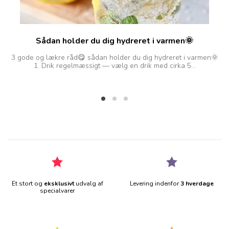
Sådan holder du dig hydreret i varmen🌞
3 gode og lækre råd😋 sådan holder du dig hydreret i varmen🌞
D
1. Drik regelmæssigt — vælg en drik med cirka 5...
Et stort og
eksklusivt
udvalg af
Levering indenfor
3 hverdage
specialvarer