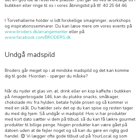
butikken eller ringe til os i vores åbningstid på tlf. 40 25 64 46.
I Torvehallerne holder vi lidt forskellige smagninger, workshops
og inspirationsseminarer. Du kan læse mere om vores events på
www.broders.dk/arrangementer
eller på
www.facebook.com/BRODERS.dk
Undgå madspild
Broders går meget op i at mindske madspild og det kan komme
dig til gode. Hvordan - spørger du måske?
Når du nyder et glas vin, øl, drink eller en kop kaffe/te i butikken
på Amagerbrogade 146, kan du plukke snacks, småkager,
chokolade mv. fra hylden, betale hylde prisen og så kommer vi
med en skål. Du hælder selv det op du kan spise og resten tager
du med dig hjem. Så undgår vi madspild. Hvis vi har produkter
med kort dato sætter vi dem på tilbud, så du kan få lækre gourmet
produkter til billige penge. Nogen produkter kan være gået på
datoen uden at de fejler noget og så kan du gøre en rigtig god
handel. 😊 Vi lægger ofte gode tilbud ud på YourLocal og som