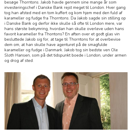
besøge Thorntons. Jakob havde gennem sine mange år som
investeringschef i Danske Bank rejst meget til London. Hver gang
tog han afsted med en tom kuffert og kom hjem med den fuld af
karameller og fudge fra Thorntons. Da Jakob sagde sin stilling op
i Danske Bank og derfor ikke skulle så ofte til London mere, var
hans største bekymring, hvordan han skulle overleve uden hans
favorit karameller fra Thontons? En aften over et godt glas vin
besluttede Jakob sig for, at tage til Thorntons for at overbevise
dem om, at han skulle have agenturet på de smagfulde
karameller og fudge i Danmark. Jakob tog sin bedste ven Ole
Sloth Hansen, som på det tidspunkt boede i London, under armen
og drog af sted.