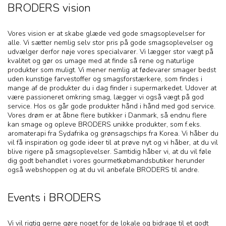
BRODERS vision
Vores vision er at skabe glæde ved gode smagsoplevelser for
alle. Vi sætter nemlig selv stor pris på gode smagsoplevelser og
udvælger derfor nøje vores specialvarer. Vi lægger stor vægt på
kvalitet og gør os umage med at finde så rene og naturlige
produkter som muligt. Vi mener nemlig at fødevarer smager bedst
uden kunstige farvestoffer og smagsforstærkere, som findes i
mange af de produkter du i dag finder i supermarkedet. Udover at
være passioneret omkring smag, lægger vi også vægt på god
service. Hos os går gode produkter hånd i hånd med god service.
Vores drøm er at åbne flere butikker i Danmark, så endnu flere
kan smage og opleve BRODERS unikke produkter, som f.eks.
aromaterapi fra Sydafrika og grønsagschips fra Korea. Vi håber du
vil få inspiration og gode ideer til at prøve nyt og vi håber, at du vil
blive rigere på smagsoplevelser. Samtidig håber vi, at du vil føle
dig godt behandlet i vores gourmetkøbmandsbutiker herunder
også webshoppen og at du vil anbefale BRODERS til andre.
Events i BRODERS
Vi vil rigtig gerne gøre noget for de lokale og bidrage til et godt