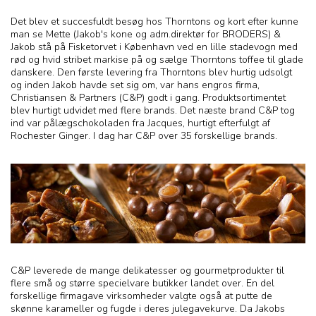
Det blev et succesfuldt besøg hos Thorntons og kort efter kunne
man se Mette (Jakob's kone og adm.direktør for BRODERS) &
Jakob stå på Fisketorvet i København ved en lille stadevogn med
rød og hvid stribet markise på og sælge Thorntons toffee til glade
danskere. Den første levering fra Thorntons blev hurtig udsolgt
og inden Jakob havde set sig om, var hans engros firma,
Christiansen & Partners (C&P) godt i gang. Produktsortimentet
blev hurtigt udvidet med flere brands. Det næste brand C&P tog
ind var pålægschokoladen fra Jacques, hurtigt efterfulgt af
Rochester Ginger. I dag har C&P over 35 forskellige brands.
C&P leverede de mange delikatesser og gourmetprodukter til
flere små og større specielvare butikker landet over. En del
forskellige firmagave virksomheder valgte også at putte de
skønne karameller og fugde i deres julegavekurve. Da Jakobs