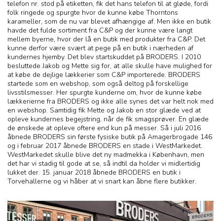
telefon nr. stod på etiketten, fik det hans telefon til at gløde, fordi
folk ringede og spurgte hvor de kunne købe Thorntons
karameller, som de nu var blevet afhængige af. Men ikke en butik
havde det fulde sortiment fra C&P og der kunne være langt
mellem byerne, hvor der lå en butik med produkter fra C&P. Det
kunne derfor være svært at pege på en butik i nærheden af
kundernes hjemby. Det blev startskuddet på BRODERS. I 2010
besluttede Jakob og Mette sig for, at alle skulle have mulighed for
at købe de dejlige lækkerier som C&P importerede. BRODERS
startede som en webshop, som også deltog på forskellige
livsstilsmesser. Her spurgte kunderne om, hvor de kunne købe
lækkerierne fra BRODERS og ikke alle synes det var helt nok med
en webshop. Samtidig fik Mette og Jakob en stor glæde ved at
opleve kundernes begejstring, når de fik smagsprøver. En glæde
de ønskede at opleve oftere end kun på messer. Så i juli 2016
åbnede BRODERS sin første fysiske butik på Amagerbrogade 146
og i februar 2017 åbnede BRODERS en stade i WestMarkedet.
WestMarkedet skulle blive det ny madmekka i København, men
det har vi stadig til gode at se, så indtil da holder vi midlertidig
lukket der. 15. januar 2018 åbnede BRODERS en butik i
Torvehallerne og vi håber at vi snart kan åbne flere butikker.