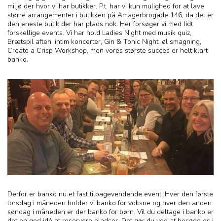
miljø der hvor vi har butikker. P.t. har vi kun mulighed for at lave
større arrangementer i butikken på Amagerbrogade 146, da det er
den eneste butik der har plads nok. Her forsøger vi med lidt
forskellige events. Vi har hold Ladies Night med musik quiz,
Brætspil aften, intim koncerter, Gin & Tonic Night, øl smagning,
Create a Crisp Workshop, men vores største succes er helt klart
banko.
Derfor er banko nu et fast tilbagevendende event. Hver den første
torsdag i måneden holder vi banko for voksne og hver den anden
søndag i måneden er der banko for børn. Vil du deltage i banko er
det en god idé at reservere pladser. Det gør du ved at besøge os i