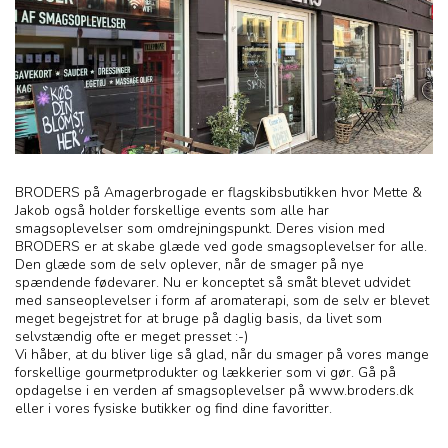
BRODERS på Amagerbrogade er flagskibsbutikken hvor Mette &
Jakob også holder forskellige events som alle har
smagsoplevelser som omdrejningspunkt. Deres vision med
BRODERS er at skabe glæde ved gode smagsoplevelser for alle.
Den glæde som de selv oplever, når de smager på nye
spændende fødevarer. Nu er konceptet så småt blevet udvidet
med sanseoplevelser i form af aromaterapi, som de selv er blevet
meget begejstret for at bruge på daglig basis, da livet som
selvstændig ofte er meget presset :-)
Vi håber, at du bliver lige så glad, når du smager på vores mange
forskellige gourmetprodukter og lækkerier som vi gør. Gå på
opdagelse i en verden af smagsoplevelser på www.broders.dk
eller i vores fysiske butikker og find dine favoritter.