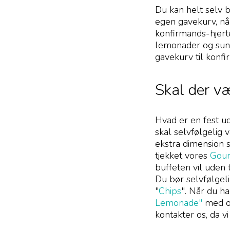
Du kan helt selv 
egen gavekurv, når
konfirmands-hjerte
lemonader og sund
gavekurv til konfi
Skal der væ
Hvad er en fest ud
skal selvfølgelig 
ekstra dimension s
tjekket vores
Gour
buffeten vil uden
Du bør selvfølgel
"
Chips
". Når du ha
Lemonade"
med og
kontakter os, da v