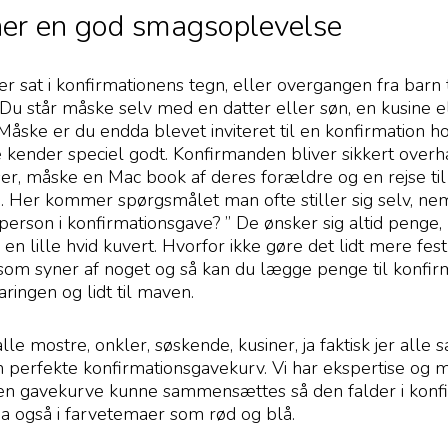
ener en god smagsoplevelse
er sat i konfirmationens tegn, eller overgangen fra barn
Du står måske selv med en datter eller søn, en kusine e
Måske er du endda blevet inviteret til en konfirmation 
ke kender speciel godt. Konfirmanden bliver sikkert ove
oser, måske en Mac book af deres forældre og en rejse t
 Her kommer spørgsmålet man ofte stiller sig selv, nem
person i konfirmationsgave? ” De ønsker sig altid penge
e en lille hvid kuvert. Hvorfor ikke gøre det lidt mere fe
 som syner af noget og så kan du lægge penge til konfir
paringen og lidt til maven.
lle mostre, onkler, søskende, kusiner, ja faktisk jer all
erfekte konfirmationsgavekurv. Vi har ekspertise og 
 en gavekurve kunne sammensættes så den falder i kon
a også i farvetemaer som rød og blå.