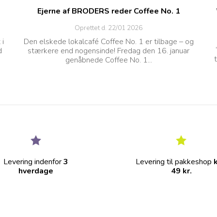
Ejerne af BRODERS reder Coffee No. 1
Oprettet d.
22/01 2026
 i
Den elskede lokalcafé Coffee No. 1 er tilbage – og
d
stærkere end nogensinde! Fredag den 16. januar
genåbnede Coffee No. 1...
Levering indenfor
3
Levering til pakkeshop
hverdage
49 kr.