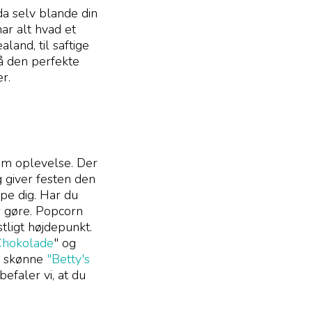
a selv blande din
ar alt hvad et
and, til saftige
på den perfekte
r.
tam oplevelse. Der
g giver festen den
pe dig. Har du
r gøre. Popcorn
tligt højdepunkt.
Chokolade
" og
es skønne
"Betty's
efaler vi, at du