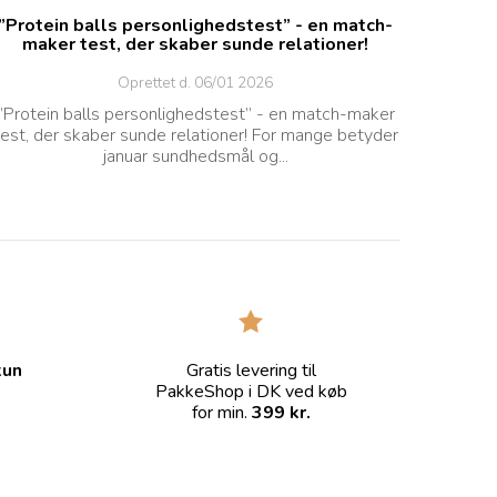
”Protein balls personlighedstest” - en match-
maker test, der skaber sunde relationer!
Oprettet d.
06/01 2026
”Protein balls personlighedstest” - en match-maker
test, der skaber sunde relationer! For mange betyder
januar sundhedsmål og...
kun
Gratis levering til
PakkeShop i DK ved køb
for min.
399 kr.