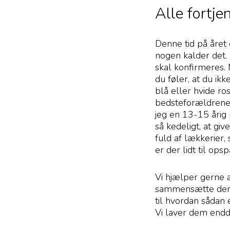
Alle fortj
Denne tid på året 
nogen kalder det. 
skal konfirmeres. 
du føler, at du ik
blå eller hvide r
bedsteforældrene.
jeg en 13-15 årig 
så kedeligt, at giv
fuld af lækkerier,
er der lidt til ops
Vi hjælper gerne a
sammensætte den p
til hvordan sådan
Vi laver dem endd