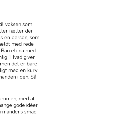
 til voksen som
ller fætter der
hos en person, som
rhældt med røde,
il Barcelona med
lig ”Hvad giver
, men det er bare
stligt med en kurv
manden i den. Så
e sammen, med at
mange gode idéer
firmandens smag.