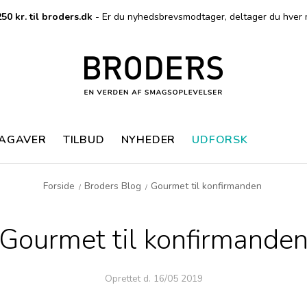
50 kr. til broders.dk
- Er du nyhedsbrevsmodtager, deltager du hver 
MAGAVER
TILBUD
NYHEDER
UDFORSK
Forside
Broders Blog
Gourmet til konfirmanden
/
/
Gourmet til konfirmande
Oprettet d.
16/05 2019