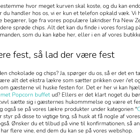
bestemme hvor meget kurven skal koste, og du kan endd
 du handler hos os, vi er kun et telefon opkald væk. Vi h
 begærer, lige fra vores populære lakridser fra New Zeal
ere sprøde chips. Alt det kan du finde i vores forslag 
rmanden, som du kan købe her, eller i en af vores butikke
re fest, så lad der være fest
en chokolade og chips? Ja, spørger du os, så er det en 
være alt det ekstra lækre som sætter prikken over i'et o
om gæsterne vil huske festen for. Det er her vi kan hjæl
met Popcorn buffet
ud? Ellers er det klart noget du bø
 tvivl sætte sig i gæsternes hukommmelse og være et fes
ig også se på vores lækre produkter under kategorien "
r styr på disse to vigtige ting, så husk at få nogle af vor
så. Ønsker du et tilbud på vine til konfirmationen, så anb
i har flere vine, end dem du kan se på vores webshop.