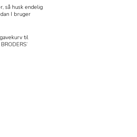
r, så husk endelig
rdan I bruger
 gavekurv til
på BRODERS’