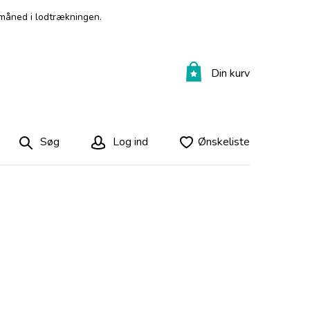
måned i lodtrækningen.
Din kurv
Søg
Log ind
Ønskeliste
n