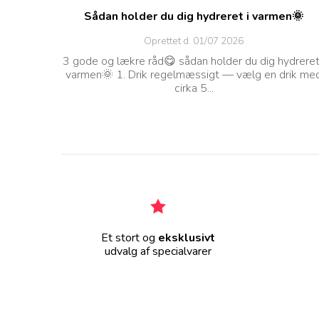
Sådan holder du dig hydreret i varmen🌞
Oprettet d.
01/07 2026
3 gode og lækre råd😋 sådan holder du dig hydreret
varmen🌞 1. Drik regelmæssigt — vælg en drik me
cirka 5...
Et stort og
eksklusivt
udvalg af specialvarer