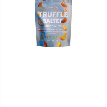
Olives et Al, Nødder - Truffle Salted ristede
nødder i pose