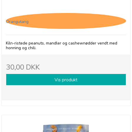
Olives et Al, Nødder - Hot Honey i pose
Orangutang
Kiln-ristede peanuts, mandler og cashewnødder vendt med
honning og chili.
30,00 DKK
Vis produkt