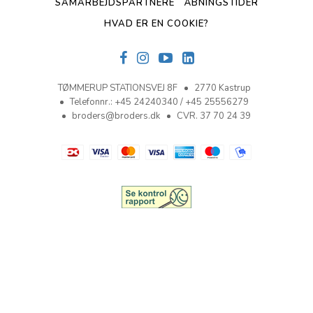
SAMARBEJDSPARTNERE
ÅBNINGSTIDER
HVAD ER EN COOKIE?
TØMMERUP STATIONSVEJ 8F
2770 Kastrup
Telefonnr.
:
+45 24240340 / +45 25556279
broders@broders.dk
CVR. 37 70 24 39