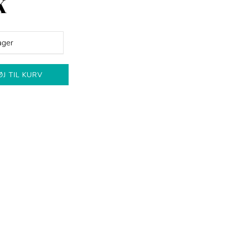
K
ager
ØJ TIL KURV