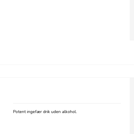
Rochester Dark Ginger, 725 ml
Potent ingefær drik uden alkohol.