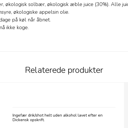
, økologisk solbær, økologisk æble juice (30%). Alle jui
syre, økologiske appelsin olie.
dage på køl når åbnet.
å ikke koge.
Relaterede produkter
Rochester Ginger, 725 ml
Ingefær drik/shot helt uden alkohol lavet efter en
Dickensk opskrift.