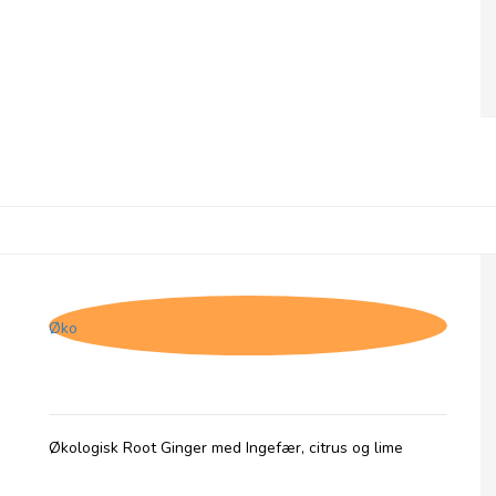
Rochester Organic Root Ginger
Øko
Økologisk Root Ginger med Ingefær, citrus og lime