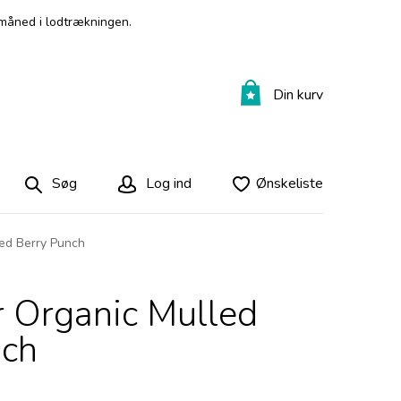
måned i lodtrækningen.
Din kurv
Søg
Log ind
Ønskeliste
ed Berry Punch
 Organic Mulled
nch