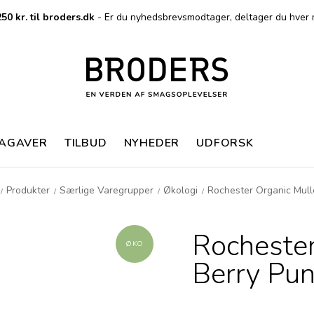
50 kr. til broders.dk
- Er du nyhedsbrevsmodtager, deltager du hver 
MAGAVER
TILBUD
NYHEDER
UDFORSK
Produkter
Særlige Varegrupper
Økologi
Rochester Organic Mull
/
/
/
/
Rochester
ØKO
Berry Pu