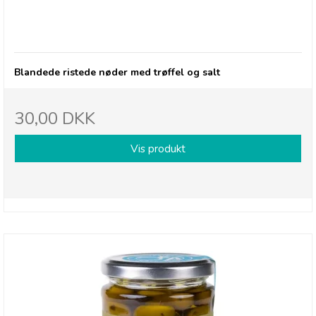
Olives et Al, Nødder - Truffle Salted ristede
nødder i pose
Blandede ristede nøder med trøffel og salt
30,00 DKK
Vis produkt