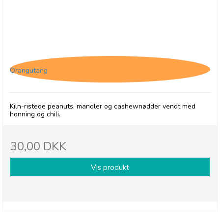
Olives et Al, Nødder - Hot Honey i pose
Orangutang
Kiln-ristede peanuts, mandler og cashewnødder vendt med
honning og chili.
30,00 DKK
Vis produkt