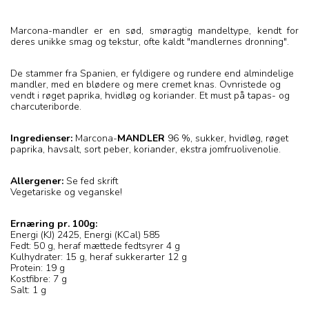
Marcona-mandler er en sød, smøragtig mandeltype, kendt for
deres unikke smag og tekstur, ofte kaldt "mandlernes dronning".
De stammer fra Spanien, er fyldigere og rundere end almindelige
mandler, med en blødere og mere cremet knas. Ovnristede og
vendt i røget paprika, hvidløg og koriander. Et must på tapas- og
charcuteriborde.
Ingredienser:
Marcona-
MANDLER
96 %, sukker, hvidløg, røget
paprika, havsalt, sort peber, koriander, ekstra jomfruolivenolie.
Allergener:
Se fed skrift
Vegetariske og veganske!
Ernæring pr. 100g:
Energi (KJ) 2425, Energi (KCal) 585
Fedt: 50 g, heraf mættede fedtsyrer 4 g
Kulhydrater: 15 g, heraf sukkerarter 12 g
Protein: 19 g
Kostfibre: 7 g
Salt: 1 g