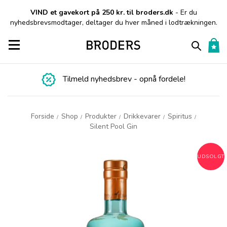
VIND et gavekort på 250 kr. til broders.dk
- Er du
nyhedsbrevsmodtager, deltager du hver måned i lodtrækningen.
Toggle navigation
Tilmeld nyhedsbrev - opnå fordele!
Forside
Shop
Produkter
Drikkevarer
Spiritus
/
/
/
/
/
Silent Pool Gin
UDSOLGT