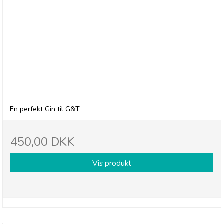
Ěstía No.7 London Dry Gin (Olives Et Al)
En perfekt Gin til G&T
450,00 DKK
Vis produkt