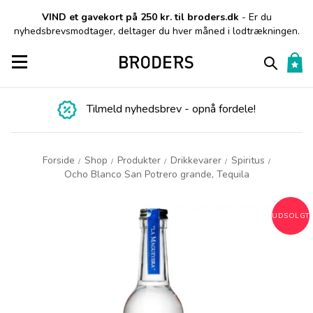
VIND et gavekort på 250 kr. til broders.dk
- Er du
nyhedsbrevsmodtager, deltager du hver måned i lodtrækningen.
Toggle navigation
Tilmeld nyhedsbrev - opnå fordele!
Forside
Shop
Produkter
Drikkevarer
Spiritus
/
/
/
/
/
Ocho Blanco San Potrero grande, Tequila
UDSOLGT