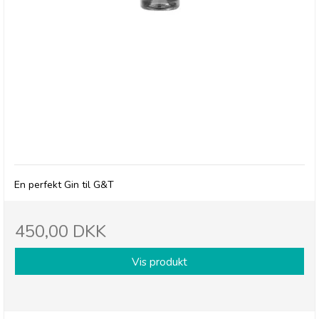
Ěstía No.7 London Dry Gin (Olives Et Al)
En perfekt Gin til G&T
450,00 DKK
Vis produkt