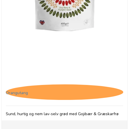
Grød med Gojibær & Græskarfrø
Orangutang
Sund, hurtig og nem lav-selv grød med Gojibær & Græskarfrø