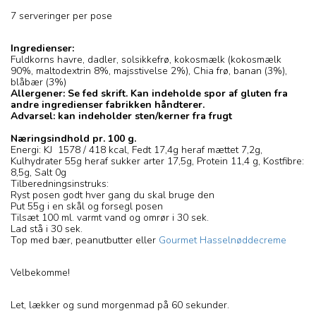
7 serveringer per pose
Ingredienser:
Fuldkorns havre, dadler, solsikkefrø, kokosmælk (kokosmælk
90%, maltodextrin 8%, majsstivelse 2%), Chia frø, banan (3%),
blåbær (3%)
Allergener: Se fed skrift. Kan indeholde spor af gluten fra
andre ingredienser fabrikken håndterer.
Advarsel: kan indeholder sten/kerner fra frugt
Næringsindhold pr. 100 g.
Energi: KJ 1578 / 418 kcal, Fedt 17,4g heraf mættet 7,2g,
Kulhydrater 55g heraf sukker arter 17,5g, Protein 11,4 g, Kostfibre:
8,5g, Salt 0g
Tilberedningsinstruks:
Ryst posen godt hver gang du skal bruge den
Put 55g i en skål og forsegl posen
Tilsæt 100 ml. varmt vand og omrør i 30 sek.
Lad stå i 30 sek.
Top med bær, peanutbutter eller
Gourmet Hasselnøddecreme
Velbekomme!
Let, lækker og sund morgenmad på 60 sekunder.