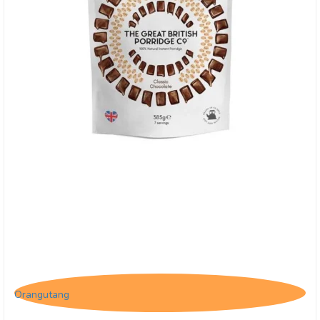
Grød med Chokolade
Orangutang