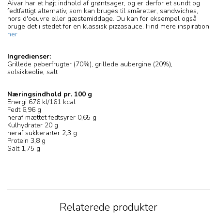
Aivar har et højt indhold af grøntsager, og er derfor et sundt og
fedtfattigt alternativ, som kan bruges til småretter, sandwiches,
hors d'oeuvre eller gæstemiddage. Du kan for eksempel også
bruge det i stedet for en klassisk pizzasauce. Find mere inspiration
her
Ingredienser:
Grillede peberfrugter (70%), grillede aubergine (20%),
solsikkeolie, salt
Næringsindhold pr. 100 g
Energi 676 kJ/161 kcal
Fedt 6,96 g
heraf mættet fedtsyrer 0,65 g
Kulhydrater 20 g
heraf sukkerarter 2,3 g
Protein 3,8 g
Salt 1,75 g
Relaterede produkter