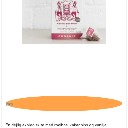
Joe's Tea Co., Chocca-Roo-Brew - BB - 31/7-25
Øko
En dejlig økologisk te med rooibos, kakaonibs og vanilje.