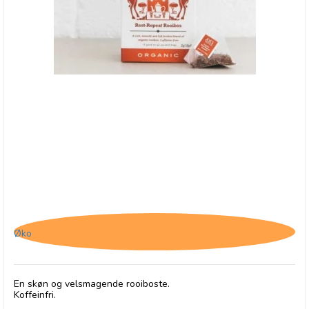
Joe's Tea Co., Rest-Repeat-Rooibos - BB - 31/7-
25
Øko
En skøn og velsmagende rooiboste.
Koffeinfri.