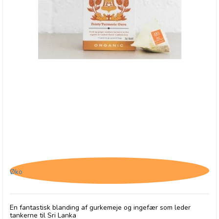
Joe's Tea Co., Feisty Turmeric Guru - BB - 31/7-
25
Øko
En fantastisk blanding af gurkemeje og ingefær som leder
tankerne til Sri Lanka