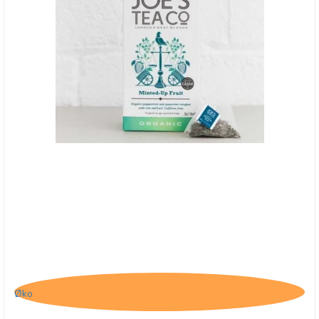
Joe's Tea Co., Minted-Up Fruit - BB - 31/7-25
Øko