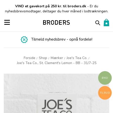
VIND et gavekort på 250 kr. til broders.dk
- Er du
nyhedsbrevsmodtager, deltager du hver måned i lodtrækningen.
Toggle navigation
Tilmeld nyhedsbrev - opnå fordele!
Forside
Shop
Mærker
Joe's Tea Co.
/
/
/
/
Joe's Tea Co., St. Clement's Lemon - BB - 31/7-25
ØKO
TILBUD