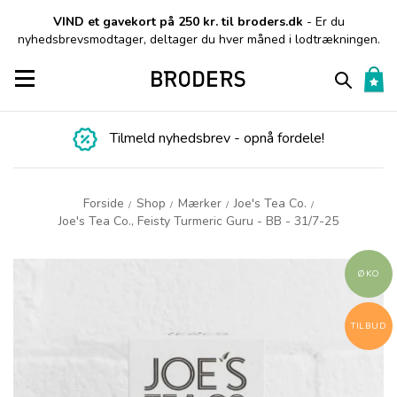
VIND et gavekort på 250 kr. til broders.dk
- Er du
nyhedsbrevsmodtager, deltager du hver måned i lodtrækningen.
Toggle navigation
Tilmeld nyhedsbrev - opnå fordele!
Forside
Shop
Mærker
Joe's Tea Co.
/
/
/
/
Joe's Tea Co., Feisty Turmeric Guru - BB - 31/7-25
ØKO
TILBUD