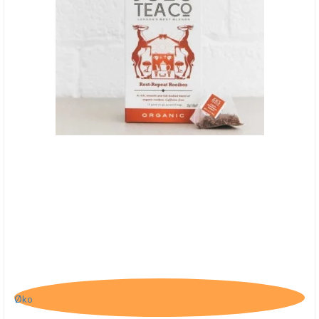
Joe's Tea Co., Rest-Repeat-Rooibos - BB - 31/7-
25
Øko