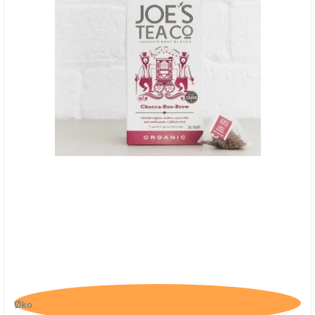
Joe's Tea Co., Chocca-Roo-Brew - BB - 31/7-25
Øko