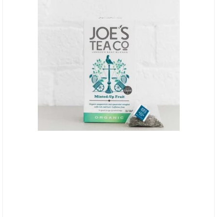
Joe's Tea Co., Minted-Up Fruit - BB - 31/7-25