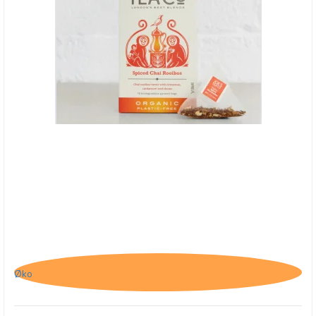
Joe's Tea Co., Spiced Chai Rooibos - BB - 31/7-25
Øko