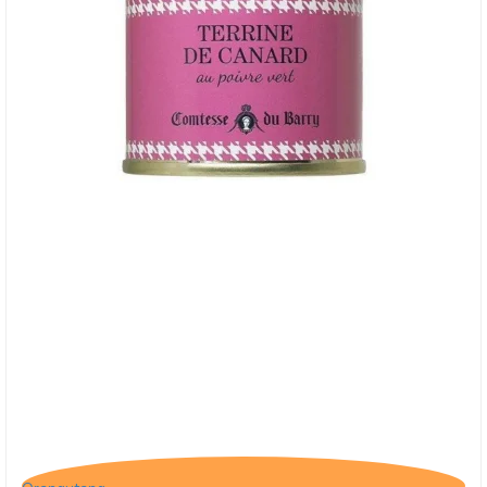
Comtesse du Barry, Terrine med And og Grøn
Peber