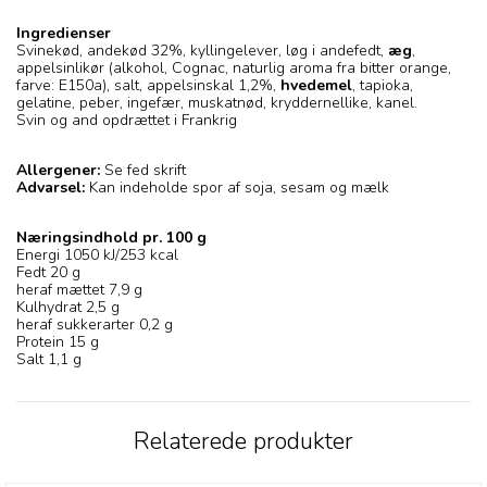
Ingredienser
Svinekød, andekød 32%, kyllingelever, løg i andefedt,
æg
,
appelsinlikør (alkohol, Cognac, naturlig aroma fra bitter orange,
farve: E150a), salt, appelsinskal 1,2%,
hvedemel
, tapioka,
gelatine, peber, ingefær, muskatnød, kryddernellike, kanel.
Svin og and opdrættet i Frankrig
Allergener:
Se fed skrift
Advarsel:
Kan indeholde spor af soja, sesam og mælk
Næringsindhold pr. 100 g
Energi 1050 kJ/253 kcal
Fedt 20 g
heraf mættet 7,9 g
Kulhydrat 2,5 g
heraf sukkerarter 0,2 g
Protein 15 g
Salt 1,1 g
Relaterede produkter