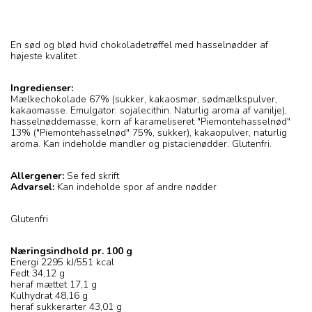
En sød og blød hvid chokoladetrøffel med hasselnødder af
højeste kvalitet
Ingredienser:
Mælkechokolade 67% (sukker, kakaosmør, sødmælkspulver,
kakaomasse. Emulgator: sojalecithin. Naturlig aroma af vanilje),
hasselnøddemasse, korn af karameliseret "Piemontehasselnød"
13% ("Piemontehasselnød" 75%, sukker), kakaopulver, naturlig
aroma. Kan indeholde mandler og pistacienødder. Glutenfri.
Allergener:
Se fed skrift
Advarsel:
Kan indeholde spor af andre nødder
Glutenfri
Næringsindhold pr. 100 g
Energi 2295 kJ/551 kcal
Fedt 34,12 g
heraf mættet 17,1 g
Kulhydrat 48,16 g
heraf sukkerarter 43,01 g