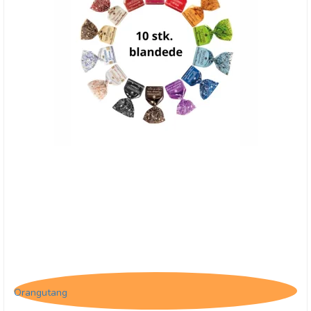
10 stk. blandede Tartufo
Orangutang