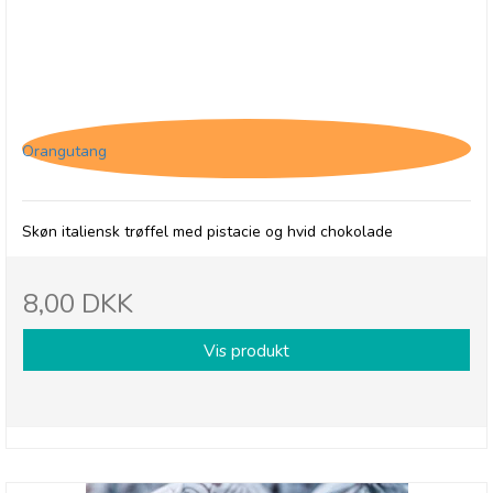
Tartufo Pistacchio
Orangutang
Skøn italiensk trøffel med pistacie og hvid chokolade
8,00 DKK
Vis produkt