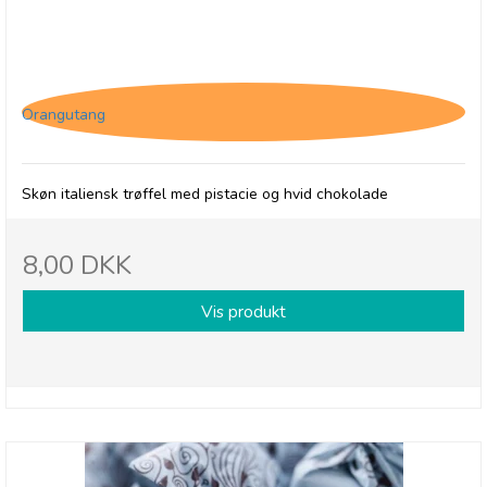
Tartufo Pistacchio
Orangutang
Skøn italiensk trøffel med pistacie og hvid chokolade
8,00 DKK
Vis produkt