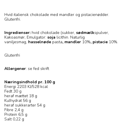
Hvid italiensk chokolade med mandler og pistacienødder.
Glutenfri.
Ingredienser:
hvid chokolade (sukker,
sødmælk
spulver,
Kakoasmør, Emulgator:
soja
licithin. Naturlig
vaniljesmag,
hasselnøde
pasta
, mandler
10%
, pistacie
10%.
Glutenfri
Allergener
: se fed skrift
Næringsindhold pr. 100 g
Energi 2203 KJ/528 kcal
Fedt 30 g
heraf mættet 18 g
Kulhydrat 56 g
heraf sukkerarter 54 g
Fibre 2,4 g
Protein 6,5 g
Salt 0,22 g