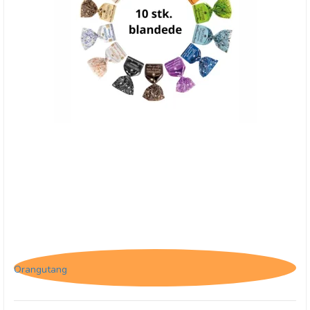
10 stk. blandede Tartufo
Orangutang