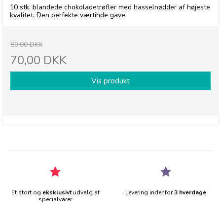
10 stk. blandede chokoladetrøfler med hasselnødder af højeste
kvalitet. Den perfekte værtinde gave.
80,00 DKK
70,00 DKK
Vis produkt
Et stort og
eksklusivt
udvalg af
Levering indenfor
3 hverdage
specialvarer