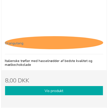
Tartufo Gianduja
Orangutang
Italienske trøfler med hasselnødder af bedste kvalitet og
mælkechokolade
8,00 DKK
Vis produkt