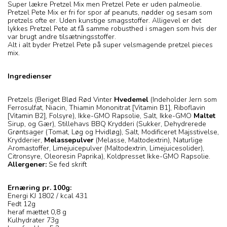
Super lækre Pretzel Mix men Pretzel Pete er uden palmeolie.
Pretzel Pete Mix er fri for spor af peanuts, nødder og sesam som
pretzels ofte er. Uden kunstige smagsstoffer. Alligevel er det
lykkes Pretzel Pete at få samme robusthed i smagen som hvis der
var brugt andre tilsætningsstoffer.
Alt i alt byder Pretzel Pete på super velsmagende pretzel pieces
mix.
Ingredienser
Pretzels (Beriget Blød Rød Vinter
Hvedemel
(Indeholder Jern som
Ferrosulfat, Niacin, Thiamin Mononitrat [Vitamin B1], Riboflavin
[Vitamin B2], Folsyre), Ikke-GMO Rapsolie, Salt, Ikke-GMO
Maltet
Sirup, og Gær), Stillehavs BBQ Krydderi (Sukker, Dehydrerede
Grøntsager (Tomat, Løg og Hvidløg), Salt, Modificeret Majsstivelse,
Krydderier,
Melassepulver
(Melasse, Maltodextrin), Naturlige
Aromastoffer, Limejuicepulver (Maltodextrin, Limejuicesolider),
Citronsyre, Oleoresin Paprika), Koldpresset Ikke-GMO Rapsolie.
Allergener:
Se fed skrift
Ernæring pr. 100g:
Energi KJ 1802 / kcal 431
Fedt 12g
heraf mættet 0,8 g
Kulhydrater 73g