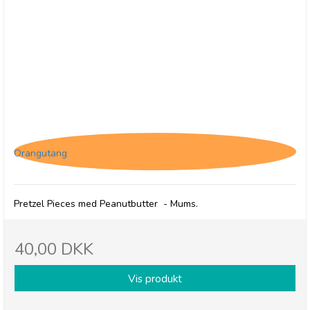
Pretzel Pete, Filled Peanutbutter Pretzels Bites
Orangutang
Pretzel Pieces med Peanutbutter - Mums.
40,00 DKK
Vis produkt