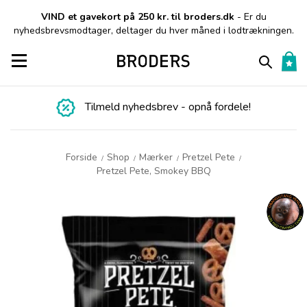
VIND et gavekort på 250 kr. til broders.dk
- Er du
nyhedsbrevsmodtager, deltager du hver måned i lodtrækningen.
Toggle navigation
Tilmeld nyhedsbrev - opnå fordele!
Forside
Shop
Mærker
Pretzel Pete
/
/
/
/
Pretzel Pete, Smokey BBQ