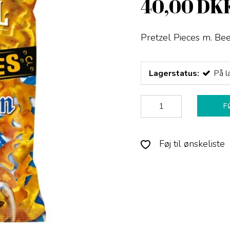
40,00 DK
Pretzel Pieces m. Be
Lagerstatus:
På l
F
Føj til ønskeliste