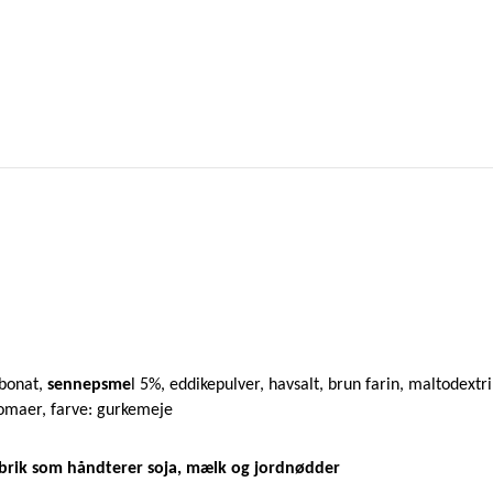
rbonat,
sennepsme
l 5%, eddikepulver, havsalt, brun farin, maltodextr
aromaer, farve: gurkemeje
abrik som håndterer soja, mælk og jordnødder