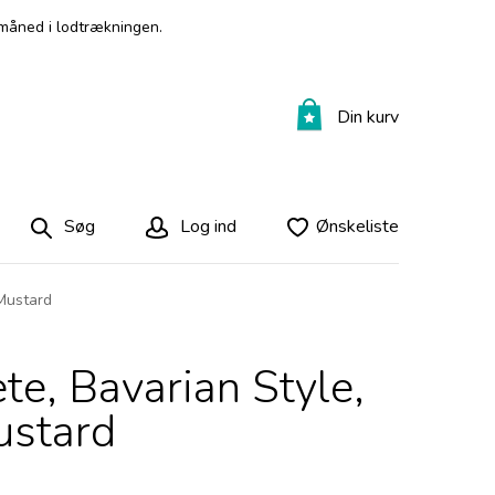
måned i lodtrækningen.
Din kurv
Søg
Log ind
Ønskeliste
 Mustard
te, Bavarian Style,
ustard