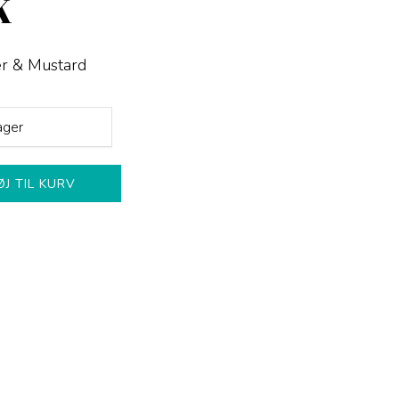
K
er & Mustard
ager
ØJ TIL KURV