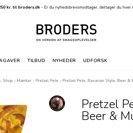
50 kr. til broders.dk
- Er du nyhedsbrevsmodtager, deltager du hver 
MAGAVER
TILBUD
NYHEDER
UDFORSK
Shop
Mærker
Pretzel Pete
Pretzel Pete, Bavarian Style, Beer &
/
/
/
/
Pretzel Pe
Beer & M