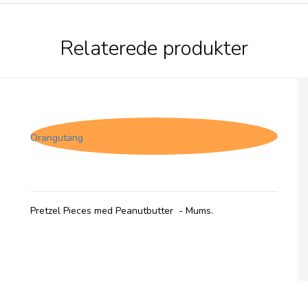
Relaterede produkter
Pretzel Pete, Filled Peanutbutter Pretzels
Bites
Orangutang
Pretzel Pieces med Peanutbutter - Mums.