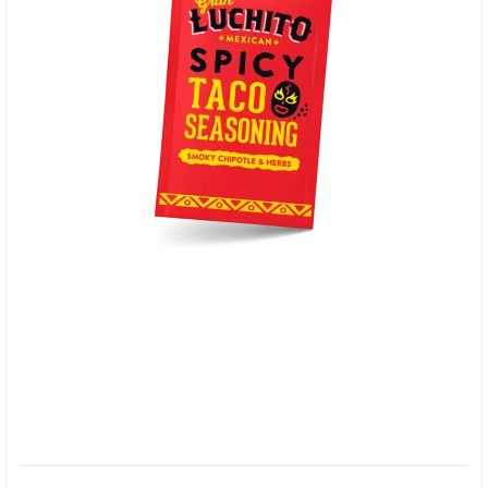
Gran Luchito, Smoky Chipotle & Herbs Taco Mix