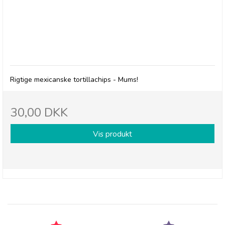
Gran Luchito: Lightly Salted Tortilla Chips
Rigtige mexicanske tortillachips - Mums!
30,00 DKK
Vis produkt