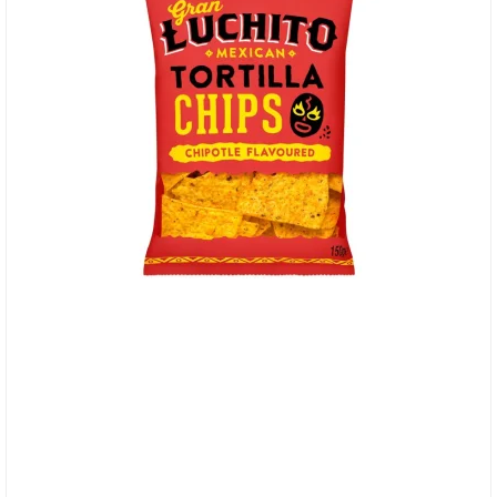
Gran Luchito: Chipotle flavored Tortilla Chips