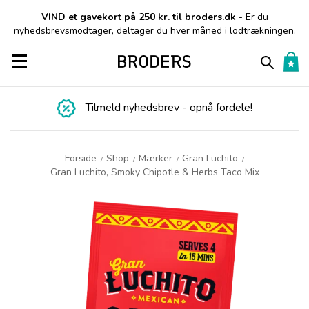
VIND et gavekort på 250 kr. til broders.dk
- Er du
nyhedsbrevsmodtager, deltager du hver måned i lodtrækningen.
Toggle navigation
Tilmeld nyhedsbrev - opnå fordele!
Forside
Shop
Mærker
Gran Luchito
/
/
/
/
Gran Luchito, Smoky Chipotle & Herbs Taco Mix