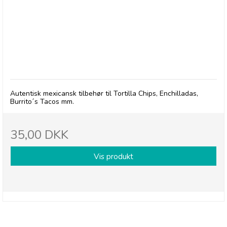
Gran Luchito: Majs Tortillas
Autentisk mexicansk tilbehør til Tortilla Chips, Enchilladas,
Burrito´s Tacos mm.
35,00 DKK
Vis produkt