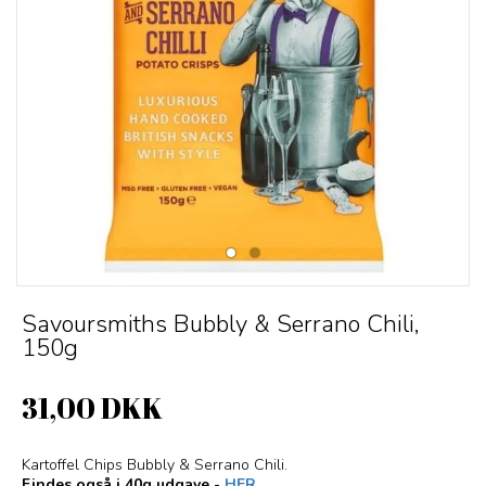
Savoursmiths Bubbly & Serrano Chili,
150g
31,00 DKK
Kartoffel Chips Bubbly & Serrano Chili.
Findes også i 40g udgave -
HER.