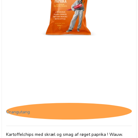
Savoursmiths Smoked paprika 150g
Orangutang
Kartoffelchips med skræl og smag af røget paprika ! Wauw.