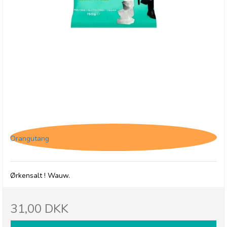
Savoursmiths Desert Salt, 150g
Orangutang
Ørkensalt ! Wauw.
31,00 DKK