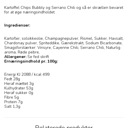
Kartoffel Chips Bubbly og Serrano Chili og så er skrællen bevaret
for at øge næringsindholdet.
Ingredienser:
Kartofler, solsikkeolie, Champagnepulver, Rismel, Sukker, Havsalt,
Chardonay pulver, Spriteddike, Gærekstrakt, Sodium Bicarbonate,
Smagsforstærker: Vinsyre, Cayenne Chili, Serrano Chili, Naturlig
aroma, Røde pebre,
Allergener:
Se fed skrift
Ernæringsindhold pr. 100g:
Energi KJ 2088 / kcal 499
Fedt 28g
Heraf mættet 3g
Kulhydrater 53g
Heraf sukker 0g
Fibre 5g
Protein 7g
Salt 1,3g