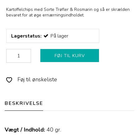
Kartoffelchips med Sorte Trøfler & Rosmarin og så er skrælden
bevaret for at øge ernærningsindholdet.
Lagerstatus:
På lager
FØJ TIL KURV
Føj til ønskeliste
BESKRIVELSE
Vægt / Indhold:
40
gr.