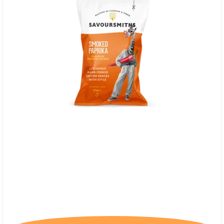
Savoursmiths Smoked paprika 150g