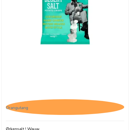
Savoursmiths Desert Salt, 150g
Orangutang
Ørkensalt ! Wauw.