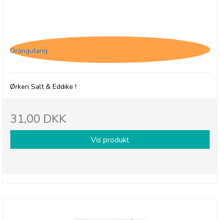
Savoursmiths Desert Salt & Vinegar, 150g
Orangutang
Ørken Salt & Eddike !
31,00 DKK
Vis produkt