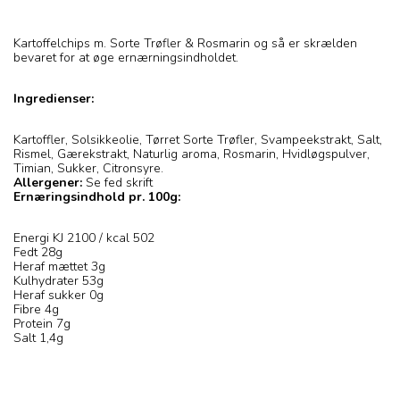
Kartoffelchips m. Sorte Trøfler & Rosmarin og så er skrælden
bevaret for at øge ernærningsindholdet.
Ingredienser:
Kartoffler, Solsikkeolie, Tørret Sorte Trøfler, Svampeekstrakt, Salt,
Rismel, Gærekstrakt, Naturlig aroma, Rosmarin, Hvidløgspulver,
Timian, Sukker, Citronsyre.
Allergener:
Se fed skrift
Ernæringsindhold pr. 100g:
Energi KJ 2100 / kcal 502
Fedt 28g
Heraf mættet 3g
Kulhydrater 53g
Heraf sukker 0g
Fibre 4g
Protein 7g
Salt 1,4g