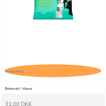
Savoursmiths Desert Salt, 150g
Orangutang
Ørkensalt ! Wauw.
31,00 DKK