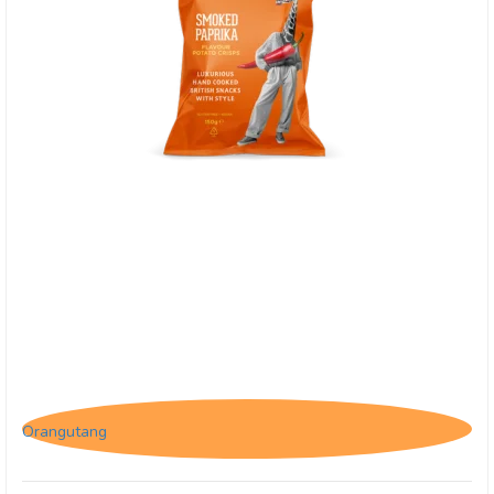
Savoursmiths Smoked paprika 150g
Orangutang