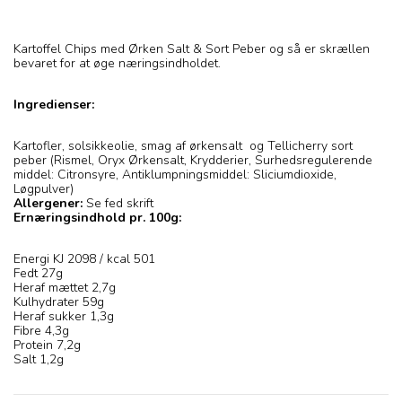
Kartoffel Chips med Ørken Salt & Sort Peber og så er skrællen
bevaret for at øge næringsindholdet.
Ingredienser:
Kartofler, solsikkeolie, smag af ørkensalt og Tellicherry sort
peber (Rismel, Oryx Ørkensalt, Krydderier, Surhedsregulerende
middel: Citronsyre, Antiklumpningsmiddel: Sliciumdioxide,
Løgpulver)
Allergener:
Se fed skrift
Ernæringsindhold pr. 100g:
Energi KJ 2098 / kcal 501
Fedt 27g
Heraf mættet 2,7g
Kulhydrater 59g
Heraf sukker 1,3g
Fibre 4,3g
Protein 7,2g
Salt 1,2g