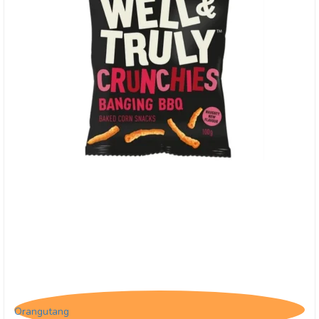
Well & Truly Banging BBQ, 30g
Orangutang