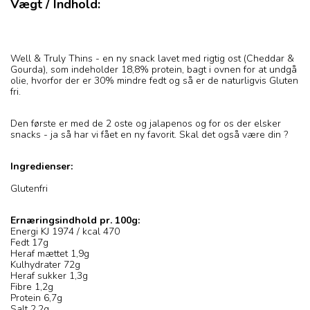
Vægt / Indhold:
Well & Truly Thins - en ny snack lavet med rigtig ost (Cheddar &
Gourda), som indeholder 18,8% protein, bagt i ovnen for at undgå
olie, hvorfor der er 30% mindre fedt og så er de naturligvis Gluten
fri.
Den første er med de 2 oste og jalapenos og for os der elsker
snacks - ja så har vi fået en ny favorit. Skal det også være din ?
Ingredienser:
Glutenfri
Ernæringsindhold pr. 100g:
Energi KJ 1974 / kcal 470
Fedt 17g
Heraf mættet 1,9g
Kulhydrater 72g
Heraf sukker 1,3g
Fibre 1,2g
Protein 6,7g
Salt 2,2g