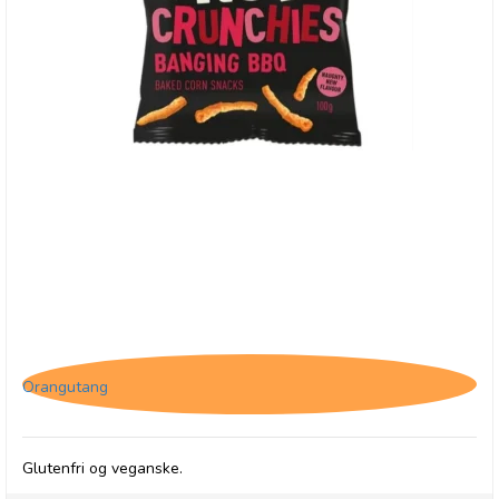
Well & Truly Banging BBQ 100g
Orangutang
Glutenfri og veganske.