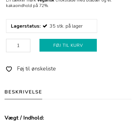
En lækker mørk
vegansk
chokolade med blåbær og et
kakaoindhold på 72%.
Lagerstatus:
35
stk.
på lager
FØJ TIL KURV
Føj til ønskeliste
BESKRIVELSE
Vægt / Indhold: