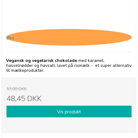
Chocolates From Heaven, Vegansk Chokolade
med Karamel, Hasselnød og Havsalt - 30/9-26
Øko
Vegansk og vegetarisk chokolade
med karamel,
hasselnødder og havsalt, lavet på rismælk - et super alternativ
til mælkeprodukter.
57,00 DKK
48,45 DKK
Vis produkt