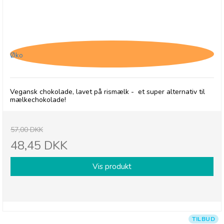
Chocolates From Heaven, Vegansk Lys Chokolade
- 30/9-26
Øko
Vegansk chokolade, lavet på rismælk - et super alternativ til
mælkechokolade!
57,00 DKK
48,45 DKK
Vis produkt
TILBUD