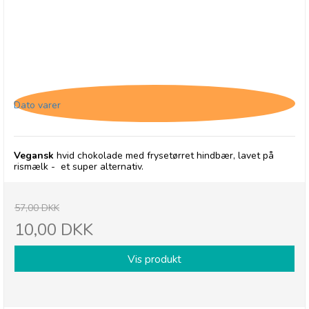
Chocolates From Heaven, Hvid chokolade med
hindbær - 31/05-26
Dato varer
Vegansk
hvid chokolade med frysetørret hindbær, lavet på
rismælk - et super alternativ.
57,00 DKK
10,00 DKK
Vis produkt