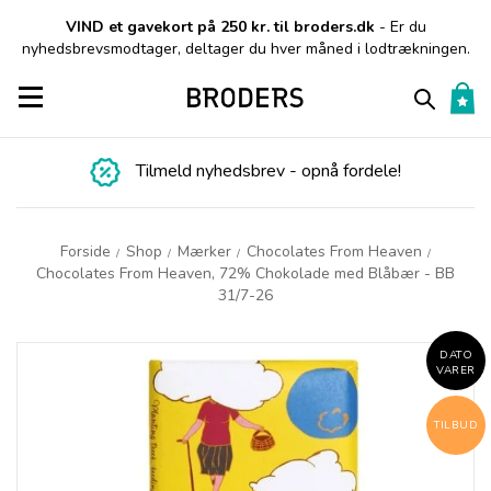
VIND et gavekort på 250 kr. til broders.dk
- Er du
nyhedsbrevsmodtager, deltager du hver måned i lodtrækningen.
Toggle navigation
Tilmeld nyhedsbrev - opnå fordele!
Forside
Shop
Mærker
Chocolates From Heaven
/
/
/
/
Chocolates From Heaven, 72% Chokolade med Blåbær - BB
31/7-26
DATO
VARER
TILBUD