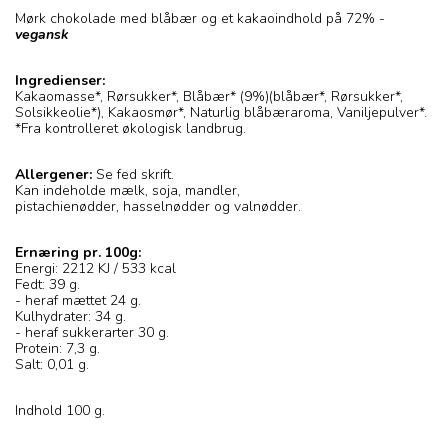
Mørk chokolade med blåbær og et kakaoindhold på 72% -
vegansk
Ingredienser:
Kakaomasse*, Rørsukker*, Blåbær* (9%)(blåbær*, Rørsukker*,
Solsikkeolie*), Kakaosmør*, Naturlig blåbæraroma, Vaniljepulver*.
*Fra kontrolleret økologisk landbrug.
Allergener:
Se fed skrift.
Kan indeholde mælk, soja, mandler,
pistachienødder, hasselnødder og valnødder.
Ernæring pr. 100g:
Energi: 2212 KJ / 533 kcal
Fedt: 39 g.
- heraf mættet 24 g.
Kulhydrater: 34 g.
- heraf sukkerarter 30 g.
Protein: 7,3 g.
Salt: 0,01 g.
Indhold 100 g.