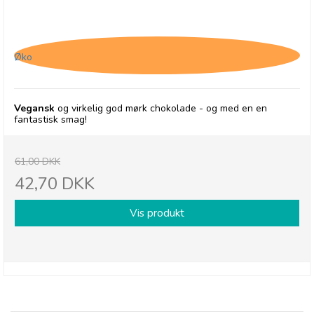
Chocolates From Heaven, 85% Mørk Chokolade -
30/9-26
Øko
Vegansk
og virkelig god mørk chokolade - og med en en
fantastisk smag!
61,00 DKK
42,70 DKK
Vis produkt