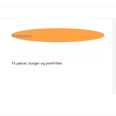
Jakob's Sauces Tomato Ketchup, 250 ml
Orangutang
Til pølser, burger og pomfritter.