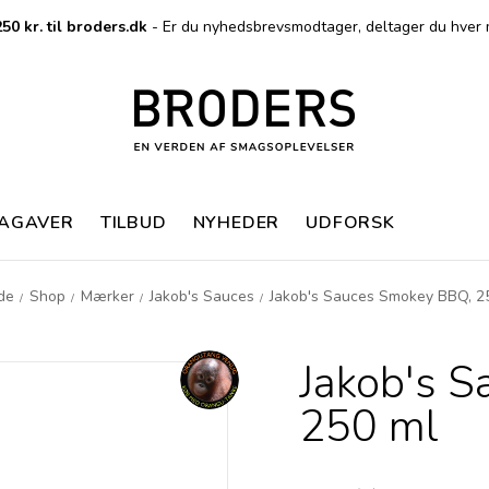
50 kr. til broders.dk
- Er du nyhedsbrevsmodtager, deltager du hver 
MAGAVER
TILBUD
NYHEDER
UDFORSK
de
Shop
Mærker
Jakob's Sauces
Jakob's Sauces Smokey BBQ, 2
/
/
/
/
Jakob's 
250 ml