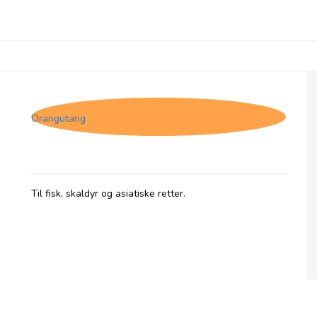
Jakob's Hot Sauces Jalapeno & Lime
Orangutang
Til fisk, skaldyr og asiatiske retter.