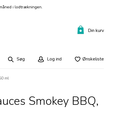
måned i lodtrækningen.
Din kurv
Søg
Log ind
Ønskeliste
50 ml
Sauces Smokey BBQ,