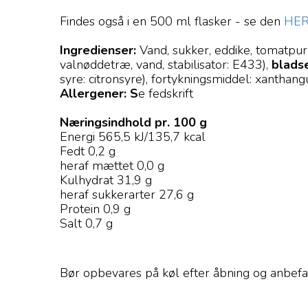
Findes også i en 500 ml flasker - se den
HE
Ingredienser:
Vand, sukker, eddike, tomatpur
valnøddetræ, vand, stabilisator: E433),
bladse
syre: citronsyre), fortykningsmiddel: xantha
Allergener: S
e fedskrift
Næringsindhold pr. 100 g
Energi 565,5 kJ/135,7 kcal
Fedt 0,2 g
heraf mættet 0,0 g
Kulhydrat 31,9 g
heraf sukkerarter 27,6 g
Protein 0,9 g
Salt 0,7 g
Bør opbevares på køl efter åbning og anbefa