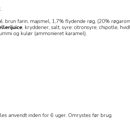
R
.
é, brun farin, majsmel, 1,7% flydende røg, (20% røgarom
llerijuice
, krydderier, salt, syre: citronsyre, chipotle, 
ngummi og kulør (ammonieret karamel).
les anvendt inden for 6 uger. Omrystes før brug.