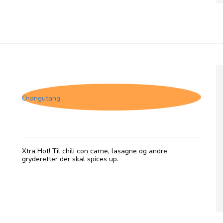
Jakob's Hot Sauce Smokey Naga
Orangutang
Xtra Hot! Til chili con carne, lasagne og andre
gryderetter der skal spices up.