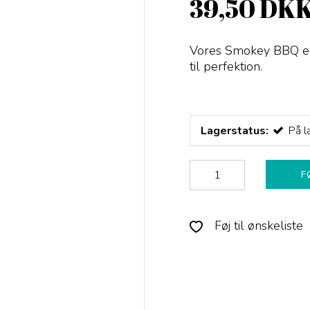
39,50 DK
Vores Smokey BBQ er 
til perfektion.
Lagerstatus:
På l
F
Føj til ønskeliste