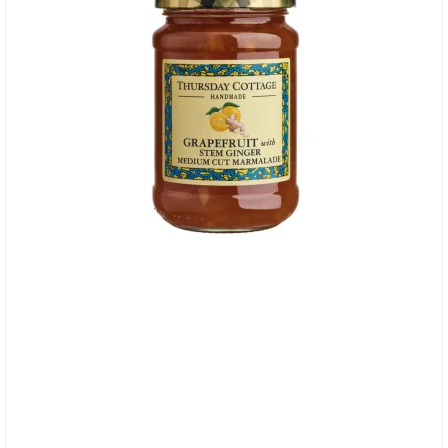
Thursday Cottage, Marmelade - Grapefruit &
Stem Ginger