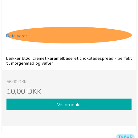
Thursday Cottage, Spread - Chocolate Caramel -
31/3-26
Dato varer
Lækker blød, cremet karamelbaseret chokoladespread - perfekt
til morgenmad og vafler
56,00 DKK
10,00 DKK
Vis produkt
TILBUD