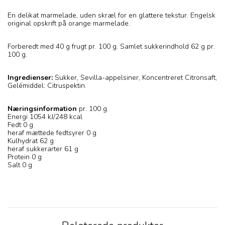
En delikat marmelade, uden skræl for en glattere tekstur. Engelsk
original opskrift på orange marmelade.
Forberedt med 40 g frugt pr. 100 g. Samlet sukkerindhold 62 g pr.
100 g.
Ingredienser:
Sukker, Sevilla-appelsiner, Koncentreret Citronsaft,
Gelémiddel: Citruspektin.
Næringsinformation
pr. 100 g.
Energi 1054 kJ/248 kcal
Fedt 0 g
heraf mættede fedtsyrer 0 g
Kulhydrat 62 g
heraf sukkerarter 61 g
Protein 0 g
Salt 0 g