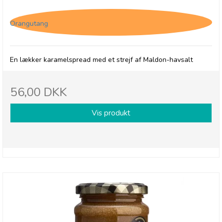
Thursday Cottage, Spread - Salted Caramel
Orangutang
En lækker karamelspread med et strejf af Maldon-havsalt
56,00 DKK
Vis produkt