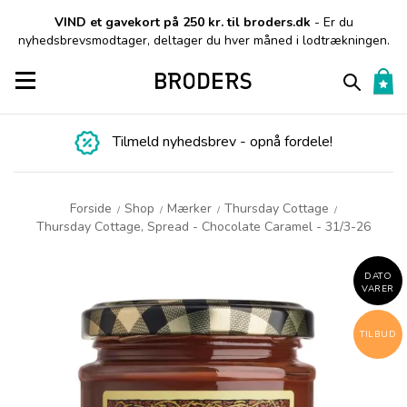
VIND et gavekort på 250 kr. til broders.dk
- Er du
nyhedsbrevsmodtager, deltager du hver måned i lodtrækningen.
Toggle navigation
Tilmeld nyhedsbrev - opnå fordele!
Forside
Shop
Mærker
Thursday Cottage
/
/
/
/
Thursday Cottage, Spread - Chocolate Caramel - 31/3-26
DATO
VARER
TILBUD