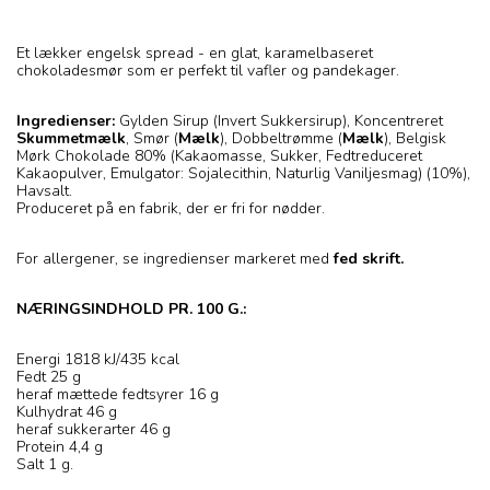
Et lækker engelsk spread - en glat, karamelbaseret
chokoladesmør som er perfekt til vafler og pandekager.
Ingredienser:
Gylden Sirup (Invert Sukkersirup), Koncentreret
Skummetmælk
, Smør (
Mælk
), Dobbeltrømme (
Mælk
), Belgisk
Mørk Chokolade 80% (Kakaomasse, Sukker, Fedtreduceret
Kakaopulver, Emulgator: Sojalecithin, Naturlig Vaniljesmag) (10%),
Havsalt.
Produceret på en fabrik, der er fri for nødder.
For allergener, se ingredienser markeret med
fed skrift.
NÆRINGSINDHOLD PR. 100 G.:
Energi 1818 kJ/435 kcal
Fedt 25 g
heraf mættede fedtsyrer 16 g
Kulhydrat 46 g
heraf sukkerarter 46 g
Protein 4,4 g
Salt 1 g.