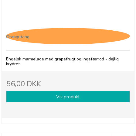
Thursday Cottage, Marmelade - Grapefruit &
Stem Ginger
Orangutang
Engelsk marmelade med grapefrugt og ingefærrod - dejlig
krydret
56,00 DKK
Vis produkt