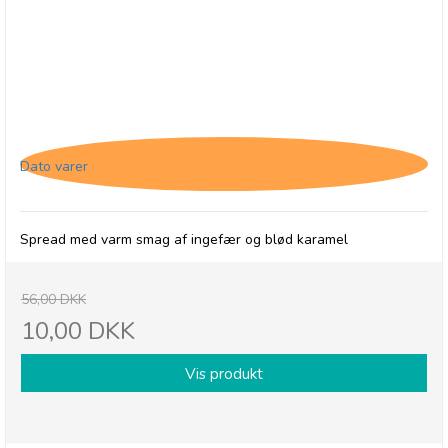
Thursday Cottage, Spread - Gingerbread Caramel
- 31/5-26
Dato varer
Spread med varm smag af ingefær og blød karamel
56,00 DKK
10,00 DKK
Vis produkt