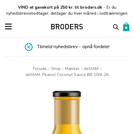
VIND et gavekort på 250 kr. til broders.dk
- Er du
nyhedsbrevsmodtager, deltager du hver måned i lodtrækningen.
Toggle navigation
Tilmeld nyhedsbrev - opnå fordele!
Forside
Shop
Mærker
deSIAM
/
/
/
/
deSIAM, Peanut Coconut Sauce BB 10/4-26