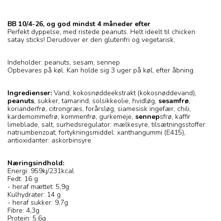
BB 10/4-26, og god mindst 4 måneder efter
Perfekt dyppelse, med ristede peanuts. Helt ideelt til chicken
satay sticks! Derudover er den glutenfri og vegetarisk.
Indeholder: peanuts, sesam, sennep
Opbevares på køl. Kan holde sig 3 uger på køl, efter åbning.
Ingredienser:
Vand, kokosnøddeekstrakt (kokosnøddevand),
peanuts
, sukker, tamarind, solsikkeolie, hvidløg,
sesamfrø
,
korianderfrø, citrongræs, forårsløg, siamesisk ingefær, chili,
kardemommefrø, kommenfrø, gurkemeje,
sennep
sfrø, kaffir
limeblade, salt, surhedsregulator: mælkesyre, tilsætningsstoffer:
natriumbenzoat, fortykningsmiddel: xanthangummi (E415),
antioxidanter: askorbinsyre
Næringsindhold:
Energi: 959kj/231kcal
Fedt: 16 g
- heraf mættet: 5,9g
Kulhydrater: 14 g
- heraf sukker: 9,7g
Fibre: 4,3g
Protein: 5,6g