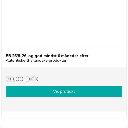
deSIAM, Chili Pineapple Sauce- BB 26/8-26
BB 26/8-26, og god mindst 6 måneder efter
Autentiske thailandske produkter!
30,00 DKK
Vis produkt