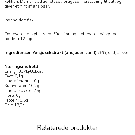
køkken. Den er traditionelt set, brugt som erstatning til salt og
giver et hint af ansjoser.
Indeholder: fisk
Opbevares et køligt sted. Efter åbning: opbevares på køl og
holder i 12 uger.
Ingredienser
:
Ansjosekstrakt (ansjoser,
vand) 78%, salt, sukker
Næringsindhold:
Energi: 337kj/81kcal
Fedt: 0,1g
- heraf mættet: 0g
Kulhydrater: 10,2g
- heraf sukker: 2,5g
Fibre: 0g
Protein: 9,6g
Salt: 18,5g
Relaterede produkter