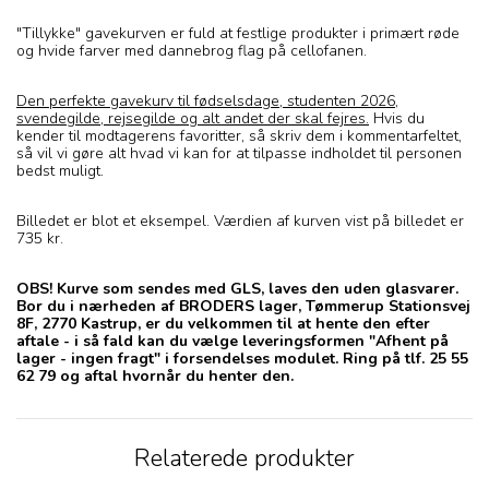
"Tillykke" gavekurven er fuld at festlige produkter i primært røde
og hvide farver med dannebrog flag på cellofanen.
Den perfekte gavekurv til fødselsdage, studenten 2026,
svendegilde, rejsegilde og alt andet der skal fejres.
Hvis du
kender til modtagerens favoritter, så skriv dem i kommentarfeltet,
så vil vi gøre alt hvad vi kan for at tilpasse indholdet til personen
bedst muligt.
Billedet er blot et eksempel. Værdien af kurven vist på billedet er
735 kr.
OBS! Kurve som sendes med GLS, laves den uden glasvarer.
Bor du i nærheden af BRODERS lager, Tømmerup Stationsvej
8F, 2770 Kastrup, er du velkommen til at hente den efter
aftale - i så fald kan du vælge leveringsformen "Afhent på
lager - ingen fragt" i forsendelses modulet. Ring på tlf. 25 55
62 79 og aftal hvornår du henter den.
Relaterede produkter