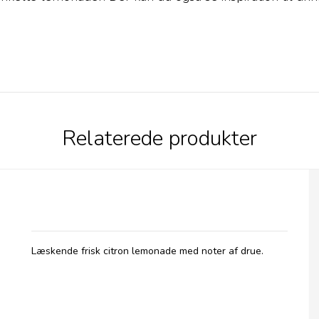
Relaterede produkter
Betty's Lemonade, flaske - Classic
Læskende frisk citron lemonade med noter af drue.