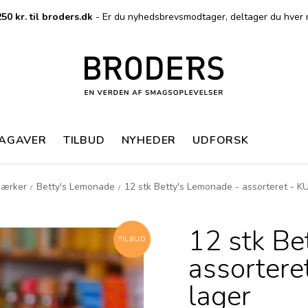
50 kr. til broders.dk
- Er du nyhedsbrevsmodtager, deltager du hver 
MAGAVER
TILBUD
NYHEDER
UDFORSK
ærker
Betty's Lemonade
12 stk Betty's Lemonade - assorteret - K
/
/
12 stk Be
TILBUD
assortere
lager