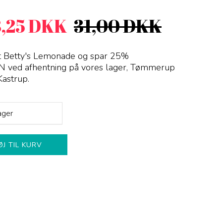
3,25 DKK
31,00 DKK
et Betty's Lemonade og spar 25%
N ved afhentning på vores lager, Tømmerup
Kastrup
.
ager
ØJ TIL KURV