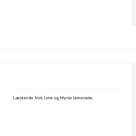
Betty's Lemonade, flaske - Lime & Mynte
Læskende frisk Lime og Mynte lemonade.