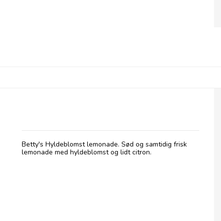
Betty's Lemonade, flaske - Hyldeblomst
Betty's Hyldeblomst lemonade. Sød og samtidig frisk
lemonade med hyldeblomst og lidt citron.