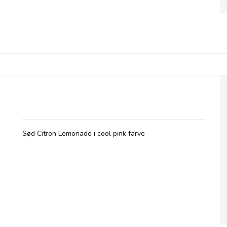
Betty's Lemonade, flaske - Pink
Sød Citron Lemonade i cool pink farve