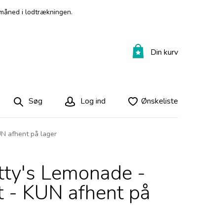
måned i lodtrækningen.
Din kurv
Søg
Log ind
Ønskeliste
UN afhent på lager
tty's Lemonade -
t - KUN afhent på