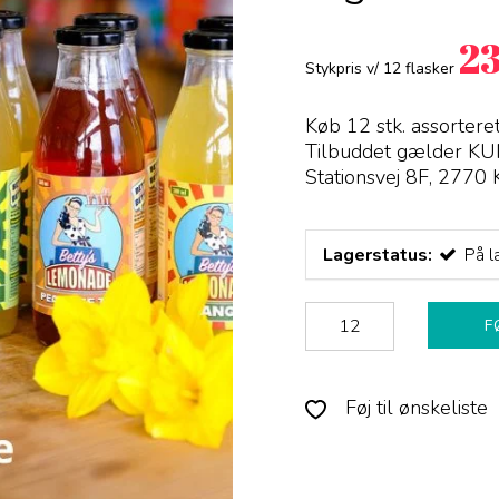
2
Stykpris v/ 12 flasker
Køb 12 stk. assorter
Tilbuddet gælder KU
Stationsvej 8F, 2770 
Lagerstatus:
På l
F
Føj til ønskeliste