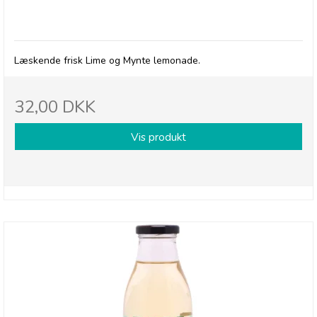
Betty's Lemonade, flaske - Lime & Mynte
Læskende frisk Lime og Mynte lemonade.
32,00 DKK
Vis produkt