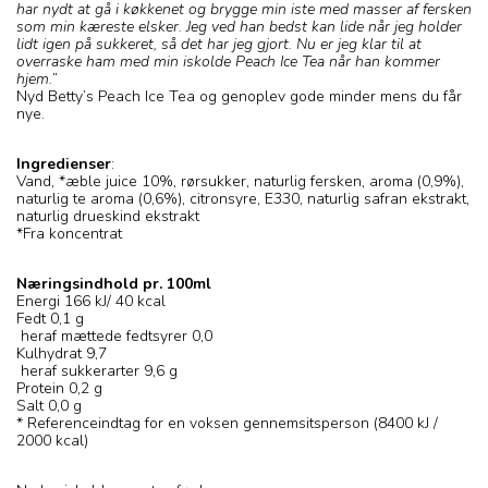
har nydt at gå i køkkenet og brygge min iste med masser af fersken
som min kæreste elsker. Jeg ved han bedst kan lide når jeg holder
lidt igen på sukkeret, så det har jeg gjort. Nu er jeg klar til at
overraske ham med min iskolde Peach Ice Tea når han kommer
hjem.”
Nyd Betty’s Peach Ice Tea og genoplev gode minder mens du får
nye.
Ingredienser
:
Vand, *æble juice 10%, rørsukker, naturlig fersken, aroma (0,9%),
naturlig te aroma (0,6%), citronsyre, E330, naturlig safran ekstrakt,
naturlig drueskind ekstrakt
*Fra koncentrat
Næringsindhold pr. 100ml
Energi 166 kJ/ 40 kcal
Fedt 0,1 g
heraf mættede fedtsyrer 0,0
Kulhydrat 9,7
heraf sukkerarter 9,6 g
Protein 0,2 g
Salt 0,0 g
* Referenceindtag for en voksen gennemsitsperson (8400 kJ /
2000 kcal)