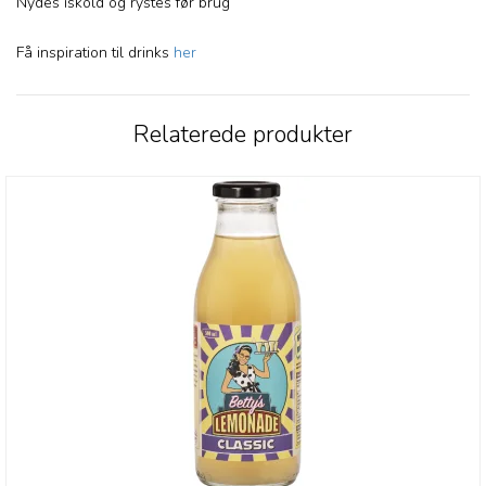
Nydes iskold og rystes før brug
Få inspiration til drinks
her
Relaterede produkter