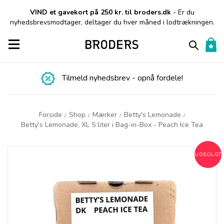
VIND et gavekort på 250 kr. til broders.dk
- Er du
nyhedsbrevsmodtager, deltager du hver måned i lodtrækningen.
Toggle navigation
Tilmeld nyhedsbrev - opnå fordele!
Forside
Shop
Mærker
Betty's Lemonade
/
/
/
/
Betty's Lemonade, XL 5 liter i Bag-in-Box - Peach Ice Tea
UDSOLGT