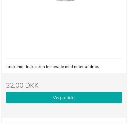
Betty's Lemonade, flaske - Classic
Læskende frisk citron lemonade med noter af drue.
32,00 DKK
Vis produkt