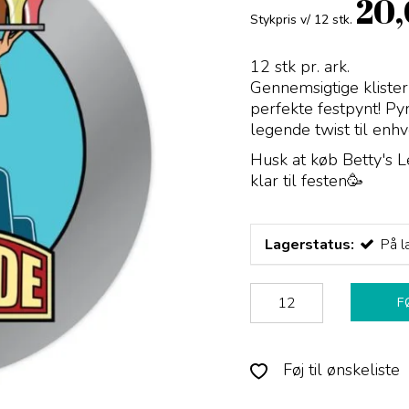
20
Stykpris v/ 12 stk.
12 stk pr. ark.
Gennemsigtige klist
perfekte festpynt! Pynt
legende twist til enhv
Husk at køb Betty's L
klar til festen🥳
Lagerstatus:
På l
F
Føj til ønskeliste