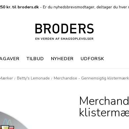
50 kr. til broders.dk
- Er du nyhedsbrevsmodtager, deltager du hver 
MAGAVER
TILBUD
NYHEDER
UDFORSK
Mærker
Betty's Lemonade
Merchandise - Gennemsigtig klistermærk
/
/
Merchand
klistermæ