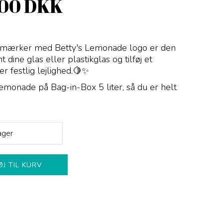
,00 DKK
ermærker med Betty's Lemonade logo er den
 dine glas eller plastikglas og tilføj et
er festlig lejlighed.🍋✨
emonade på Bag-in-Box 5 liter, så du er helt
ager
ØJ TIL KURV