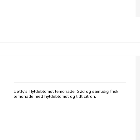
Betty's Lemonade, flaske - Hyldeblomst
Betty's Hyldeblomst lemonade. Sød og samtidig frisk
lemonade med hyldeblomst og lidt citron.