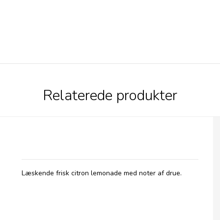
Relaterede produkter
Betty's Lemonade, flaske - Classic
Læskende frisk citron lemonade med noter af drue.