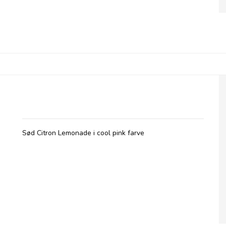
Betty's Lemonade, flaske - Pink
Sød Citron Lemonade i cool pink farve