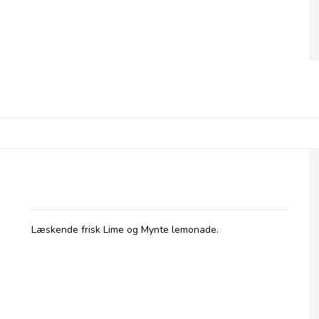
Betty's Lemonade, flaske - Lime & Mynte
Læskende frisk Lime og Mynte lemonade.