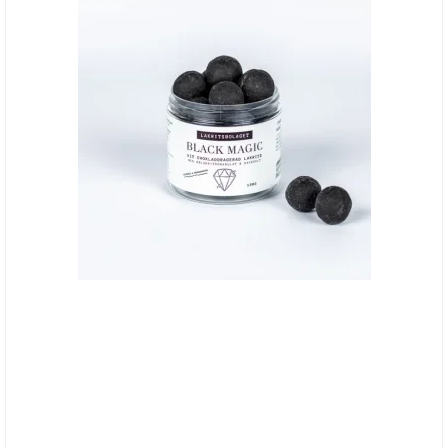
Lakritsbolaget "Black Magic" (lakrids,