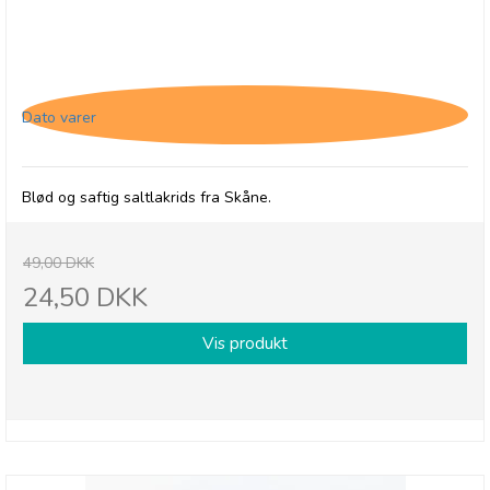
Lakritsbolaget Salt lakrids i pose - 1/5-26
Dato varer
Blød og saftig saltlakrids fra Skåne.
49,00 DKK
24,50 DKK
Vis produkt