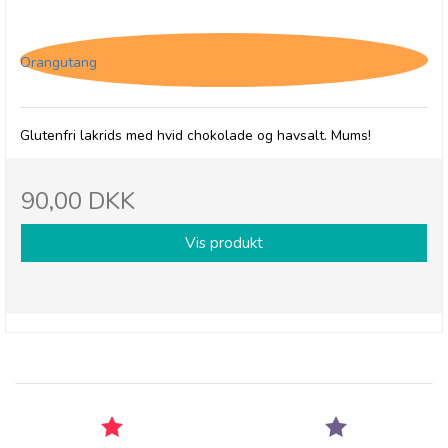
hvidchokolade, rålakridsgranulat og havsalt)
Orangutang
Glutenfri lakrids med hvid chokolade og havsalt. Mums!
90,00 DKK
Vis produkt