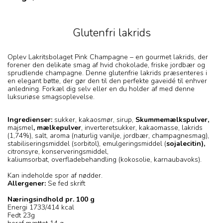
Glutenfri lakrids
Oplev Lakritsbolaget Pink Champagne – en gourmet lakrids, der
forener den delikate smag af hvid chokolade, friske jordbær og
sprudlende champagne. Denne glutenfrie lakrids præsenteres i
en elegant bøtte, der gør den til den perfekte gaveidé til enhver
anledning. Forkæl dig selv eller en du holder af med denne
luksuriøse smagsoplevelse.
Ingredienser:
sukker, kakaosmør, sirup,
Skummemælkspulver,
majsmel
,
mælkepulver
, inverteretsukker, kakaomasse, lakrids
(1,74%), salt, aroma (naturlig vanilje, jordbær, champagnesmag),
stabiliseringsmiddel (sorbitol), emulgeringsmiddel (
sojalecitin),
citronsyre
, konserveringsmiddel,
kaliumsorbat, overfladebehandling (kokosolie, karnaubavoks).
Kan indeholde spor af nødder.
Allergener:
Se fed skrift
Næringsindhold pr. 100 g
Energi 1733/414 kcal
Fedt 23g