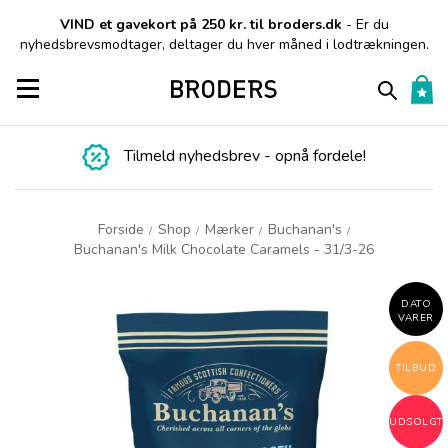
VIND et gavekort på 250 kr. til broders.dk
- Er du
nyhedsbrevsmodtager, deltager du hver måned i lodtrækningen.
Toggle navigation
Tilmeld nyhedsbrev - opnå fordele!
Forside
Shop
Mærker
Buchanan's
/
/
/
/
Buchanan's Milk Chocolate Caramels - 31/3-26
DATO
VARER
TILBUD
UDSOLGT