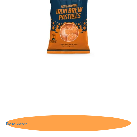
Buchanan's Iron Brew Pastilles, 31/3-26
Dato varer