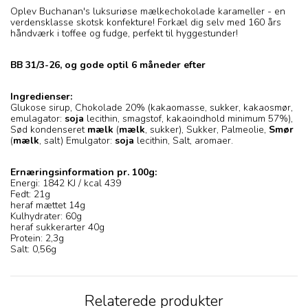
Oplev Buchanan's luksuriøse mælkechokolade karameller - en
verdensklasse skotsk konfekture! Forkæl dig selv med 160 års
håndværk i toffee og fudge, perfekt til hyggestunder!
BB 31/3-26, og gode optil 6 måneder efter
Ingredienser:
Glukose sirup, Chokolade 20% (kakaomasse, sukker, kakaosmør,
emulagator:
soja
lecithin, smagstof, kakaoindhold minimum 57%),
Sød kondenseret
mælk
(
mælk
, sukker), Sukker, Palmeolie,
Smør
(
mælk
, salt) Emulgator:
soja
lecithin, Salt, aromaer.
Ernæringsinformation pr. 100g:
Energi: 1842 KJ / kcal 439
Fedt: 21g
heraf mættet 14g
Kulhydrater: 60g
heraf sukkerarter 40g
Protein: 2,3g
Salt: 0,56g
Relaterede produkter