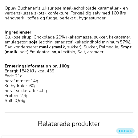
Oplev Buchanan's luksuriøse mælkechokolade karameller - en
verdensklasse skotsk konfekture! Forkæl dig selv med 160 års
håndværk i toffee og fudge, perfekt til hyggestunder!
Ingredienser:
Glukose sirup, Chokolade 20% (kakaomasse, sukker, kakaosmør,
emulagator:
soja
lecithin, smagstof, kakaoindhold minimum 57%),
Sød kondenseret
mælk
(
mælk
, sukker), Sukker, Palmeolie,
Smør
(
mælk
, salt) Emulgator:
soja
lecithin, Salt, aromaer.
Ernæringsinformation pr. 100g:
Energi: 1842 KJ / kcal 439
Fedt: 21g
heraf mættet 14g
Kulhydrater: 60g
heraf sukkerarter 40g
Protein: 2,3g
Salt: 0,56g
Relaterede produkter
TILBUD