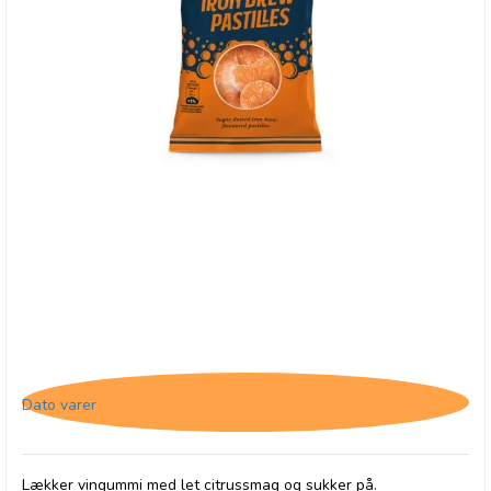
Buchanan's Iron Brew Pastilles, 31/3-26
Dato varer
Lækker vingummi med let citrussmag og sukker på.