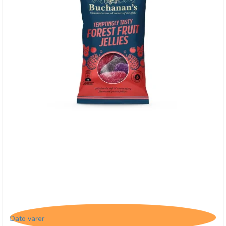
Buchanan's Forest Fruit Jellies, 28/2-26
Dato varer