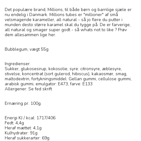
Det populære brand, Millions, til både børn og barnlige sjæle er
nu endelig i Danmark. Millions tubes er "millioner" af små
velsmagende karameller, all natural - så jo flere du putter i
munden desto større karamel skal du tygge på. De er farverige,
all natural og smager super godt - så whats not to like ? Prøv
dem allesammen lige her.
Bubblegum, vægt 55g
Ingredienser:
Sukker, glukosesirup, kokosolie, syre: citronsyre, æblesyre,
stivelse, koncentrat (sort gulerod, hibiscus), kakaosmør, smag,
maltodextrin, fortykningsmiddel: Gellan gummi, cellulose gummi,
arabisk gummi, emulgator: E473, farve: E133
Allergener: Se fed skrift
Ernæring pr. 100g.
Energi KJ / kcal: 1717/406
Fedt: 4,4g
Heraf mættet: 4,1g
Kulhydrater: 91g
Heraf sukkerarter: 69g