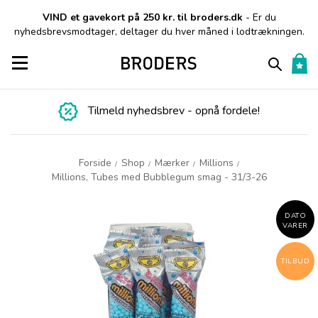
VIND et gavekort på 250 kr. til broders.dk
- Er du
nyhedsbrevsmodtager, deltager du hver måned i lodtrækningen.
Toggle navigation
Tilmeld nyhedsbrev - opnå fordele!
Forside
Shop
Mærker
Millions
/
/
/
/
Millions, Tubes med Bubblegum smag - 31/3-26
DATO
VARER
TILBUD