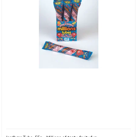
Millions, Tubes med Jordbær smag - 30/4-26