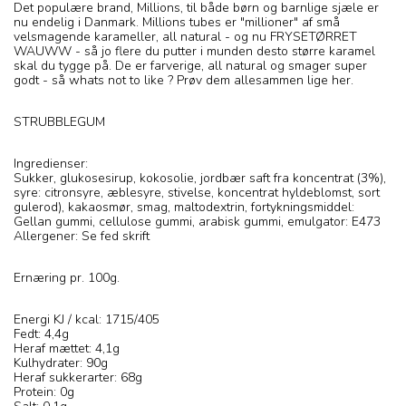
Det populære brand, Millions, til både børn og barnlige sjæle er
nu endelig i Danmark. Millions tubes er "millioner" af små
velsmagende karameller, all natural - og nu FRYSETØRRET
WAUWW - så jo flere du putter i munden desto større karamel
skal du tygge på. De er farverige, all natural og smager super
godt - så whats not to like ? Prøv dem allesammen lige her.
STRUBBLEGUM
Ingredienser:
Sukker, glukosesirup, kokosolie, jordbær saft fra koncentrat (3%),
syre: citronsyre, æblesyre, stivelse, koncentrat hyldeblomst, sort
gulerod), kakaosmør, smag, maltodextrin, fortykningsmiddel:
Gellan gummi, cellulose gummi, arabisk gummi, emulgator: E473
Allergener: Se fed skrift
Ernæring pr. 100g.
Energi KJ / kcal: 1715/405
Fedt: 4,4g
Heraf mættet: 4,1g
Kulhydrater: 90g
Heraf sukkerarter: 68g
Protein: 0g