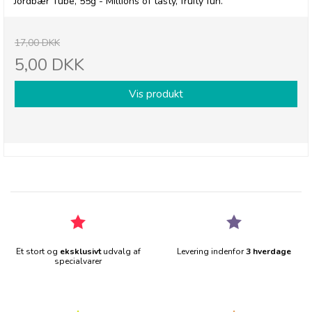
Jordbær Tube, 55g - Millions of tasty, fruity fun.
17,00 DKK
5,00 DKK
Vis produkt
Et stort og
eksklusivt
udvalg af
Levering indenfor
3 hverdage
specialvarer