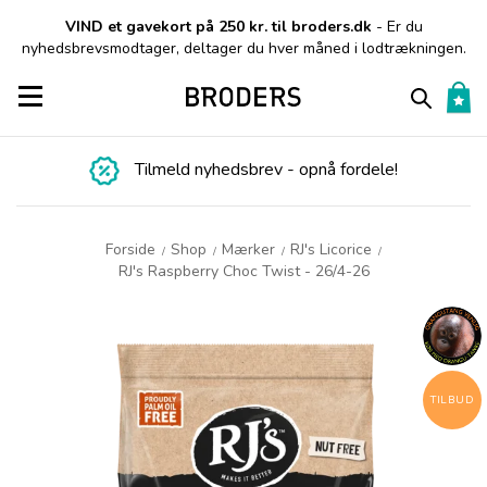
VIND et gavekort på 250 kr. til broders.dk
- Er du
nyhedsbrevsmodtager, deltager du hver måned i lodtrækningen.
Toggle navigation
Tilmeld nyhedsbrev - opnå fordele!
Forside
Shop
Mærker
RJ's Licorice
/
/
/
/
RJ's Raspberry Choc Twist - 26/4-26
TILBUD