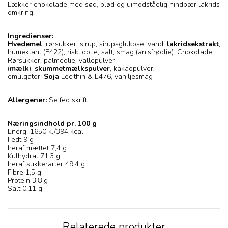
Lækker chokolade med sød, blød og uimodståelig hindbær lakrids
omkring!
Ingredienser:
Hvedemel
, rørsukker, sirup, sirupsglukose, vand,
lakridsekstrakt
,
humektant (E422), risklidolie, salt, smag (anisfrøolie). Chokolade:
Rørsukker, palmeolie, vallepulver
(
mælk
),
skummetmælkspulver
, kakaopulver,
emulgator:
Soja
Lecithin & E476, vaniljesmag
Allergener:
Se fed skrift
Næringsindhold pr. 100 g
Energi 1650 kJ/394 kcal
Fedt 9 g
heraf mættet 7,4 g
Kulhydrat 71,3 g
heraf sukkerarter 49,4 g
Fibre 1,5 g
Protein 3,8 g
Salt 0,11 g
Relaterede produkter