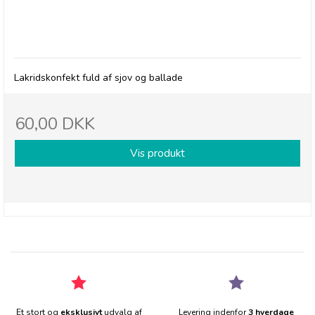
RJ's All Sorts
Lakridskonfekt fuld af sjov og ballade
60,00 DKK
Vis produkt
Et stort og
eksklusivt
udvalg af
Levering indenfor
3 hverdage