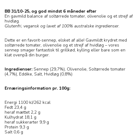
BB 31/10-25, og god mindst 6 måneder efter
En gavmild balance af soltørrede tomater, olivenolie og et strejf af
hvidløg.
Glutenfri, vegansk og lavet af 100% australske ingredienser.
Dette er en favorit-sennep, elsket af alle! Gavmildt krydret med
soltørrede tomater, olivenolie og et strejf af hvidløg – vores
sennep smager fantastisk til grillkød, kylling eller bare som en
klat ovenpå din burger.
Ingredienser:
Sennep (29,7%), Olivenolie, Soltørrede tomater
(4,7%), Eddike, Salt, Hvidløg (0,8%)
Ernæringsinformation pr. 100g:
Energi 1100 kJ/262 kcal
Fedt 23,4 g
heraf mættet 2,2 g
Kulhydrat 18,1 g
heraf sukkerarter 9,9 g
Protein 9,3 g
Salt 0,6 g