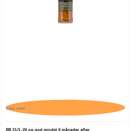
Random Harvest, Fireball Chilli Mustard - BB
31/1-26
Dato varer
BB 31/1-26 og god mindst 6 måneder efter