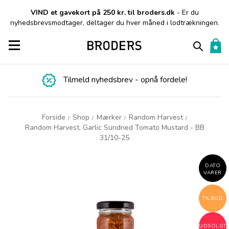
VIND et gavekort på 250 kr. til broders.dk
- Er du
nyhedsbrevsmodtager, deltager du hver måned i lodtrækningen.
Toggle navigation
Tilmeld nyhedsbrev - opnå fordele!
Forside
Shop
Mærker
Random Harvest
/
/
/
/
Random Harvest, Garlic Sundried Tomato Mustard - BB
31/10-25
DATO
VARER
TILBUD
UDSOLGT