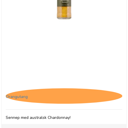
Random Harvest, Australian Chardonnay Mustard
Orangutang
Sennep med australsk Chardonnay!