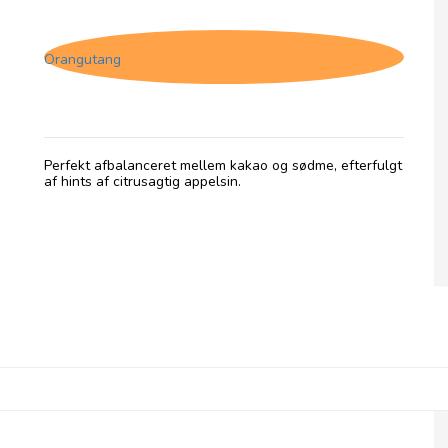
Up, Mælkechokolade med Appelsin
Orangutang
Perfekt afbalanceret mellem kakao og sødme, efterfulgt
af hints af citrusagtig appelsin.
Up, Mørk Chokolade med Kirsebær