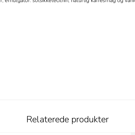
emulgator: solsikkelecithin, naturlig kaffesmag og vanil
Relaterede produkter