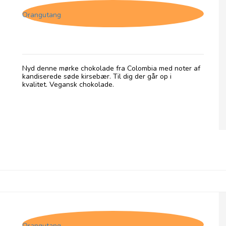
Orangutang
Nyd denne mørke chokolade fra Colombia med noter af
kandiserede søde kirsebær. Til dig der går op i
kvalitet. Vegansk chokolade.
Up, Mørk Chokolade med Mint
Orangutang