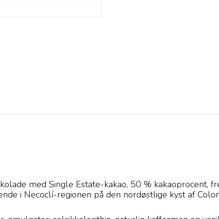
lade med Single Estate-kakao, 50 % kakaoprocent, frems
gende i Necoclí-regionen på den nordøstlige kyst af Colo