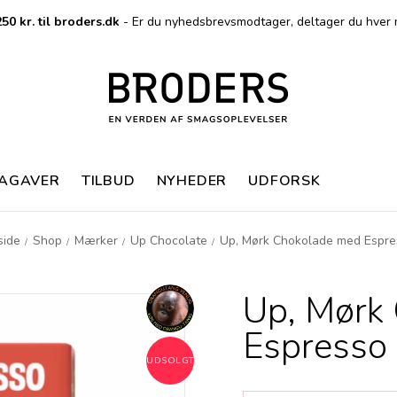
50 kr. til broders.dk
- Er du nyhedsbrevsmodtager, deltager du hver 
MAGAVER
TILBUD
NYHEDER
UDFORSK
side
Shop
Mærker
Up Chocolate
Up, Mørk Chokolade med Espre
/
/
/
/
Up, Mørk
Espresso
UDSOLGT