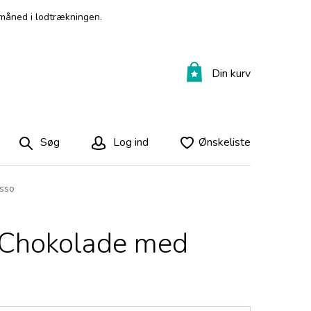
måned i lodtrækningen.
Din kurv
Søg
Log ind
Ønskeliste
sso
 Chokolade med