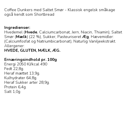
Coffee Dunkers med Saltet Smør - Klassisk engelsk småkage
også kendt som Shortbread
Ingredienser:
Hvedemel (
Hvede
, Calciumcarbonat, Jern, Niacin, Thiamin), Saltet
Smør (
Mælk
) (22 %), Sukker, Pasteuriseret
Æg
, Hævemidler:
(Calciumfosfat og Natriumbicarbonat), Naturlig Vaniljeekstrakt.
Allergener:
HVEDE, GLUTEN, MÆLK, ÆG.
Ernæringsindhold pr. 100g
Energi 2050 KJ/kcal 490
Fedt 22,8g.
Heraf mættet 13,9g.
Kulhydrater 64,8g.
Heraf Sukker arter 28,9g.
Protein 6,4g.
Salt 1,0g