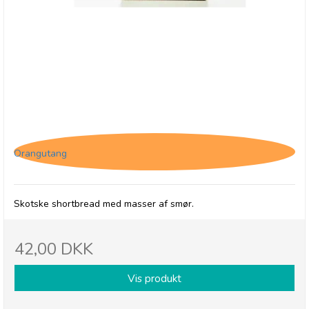
Duncans All Butter Shortbread
Orangutang
Skotske shortbread med masser af smør.
42,00 DKK
Vis produkt