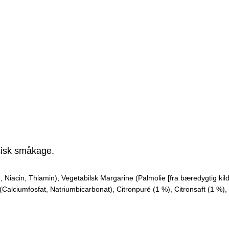
sisk småkage.
 Niacin, Thiamin), Vegetabilsk Margarine (Palmolie [fra bæredygtig kild
alciumfosfat, Natriumbicarbonat), Citronpuré (1 %), Citronsaft (1 %), S