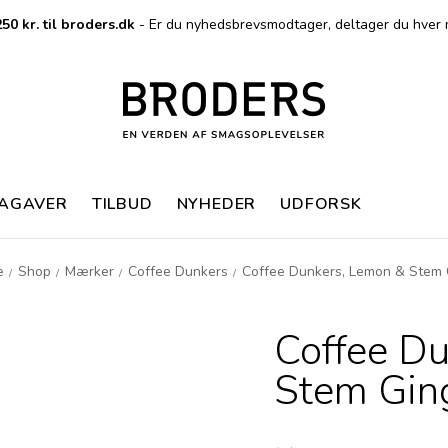
50 kr. til broders.dk
- Er du nyhedsbrevsmodtager, deltager du hver 
MAGAVER
TILBUD
NYHEDER
UDFORSK
e
Shop
Mærker
Coffee Dunkers
Coffee Dunkers, Lemon & Stem 
/
/
/
/
Coffee D
Stem Gin