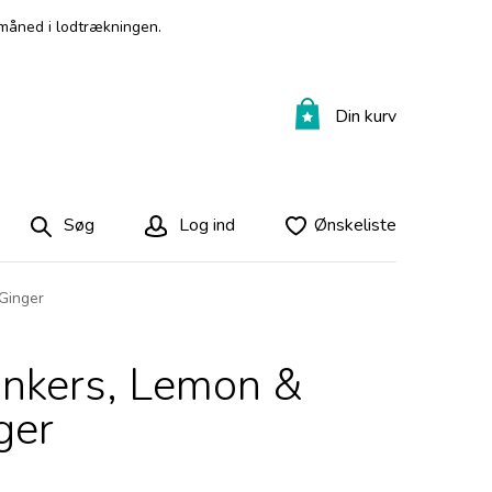
måned i lodtrækningen.
Din kurv
Søg
Log ind
Ønskeliste
Ginger
unkers, Lemon &
ger