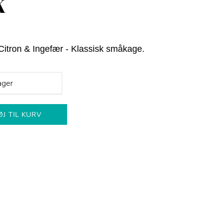
K
itron & Ingefær - Klassisk småkage.
ager
ØJ TIL KURV