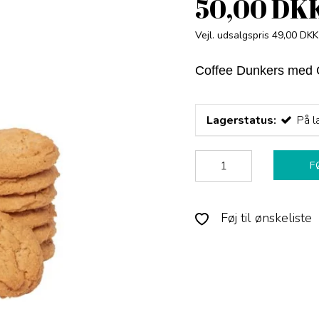
50,00 DK
Vejl. udsalgspris 49,00 DKK
Coffee Dunkers med C
Lagerstatus:
På l
F
Føj til ønskeliste