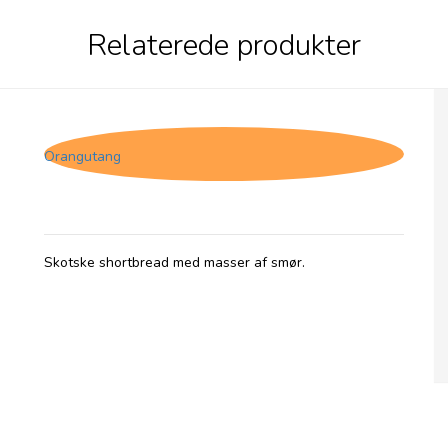
Relaterede produkter
Duncans All Butter Shortbread
Orangutang
Skotske shortbread med masser af smør.