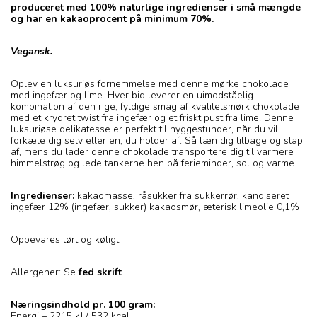
produceret med 100% naturlige ingredienser i små mængde
og har en kakaoprocent på minimum 70%.
Vegansk.
Oplev en luksuriøs fornemmelse med denne mørke chokolade
med ingefær og lime. Hver bid leverer en uimodståelig
kombination af den rige, fyldige smag af kvalitetsmørk chokolade
med et krydret twist fra ingefær og et friskt pust fra lime. Denne
luksuriøse delikatesse er perfekt til hyggestunder, når du vil
forkæle dig selv eller en, du holder af. Så læn dig tilbage og slap
af, mens du lader denne chokolade transportere dig til varmere
himmelstrøg og lede tankerne hen på ferieminder, sol og varme.
Ingredienser:
kakaomasse, råsukker fra sukkerrør, kandiseret
ingefær 12% (ingefær, sukker) kakaosmør, æterisk limeolie 0,1%
Opbevares tørt og køligt
Allergener: Se
fed skrift
Næringsindhold pr. 100 gram:
Energi – 2215 kJ / 532 kcal