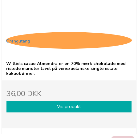
Willie's Cacao Almendra
Orangutang
Willie's cacao Almendra er en 70% mørk chokolade med
ristede mandler lavet på venezuelanske single estate
kakaobønner.
36,00 DKK
Vis produkt