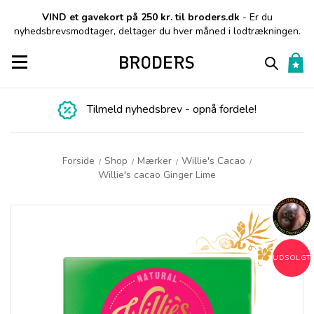
VIND et gavekort på 250 kr. til broders.dk
- Er du
nyhedsbrevsmodtager, deltager du hver måned i lodtrækningen.
Toggle navigation
Tilmeld nyhedsbrev - opnå fordele!
Forside
Shop
Mærker
Willie's Cacao
/
/
/
/
Willie's cacao Ginger Lime
UDSOLGT