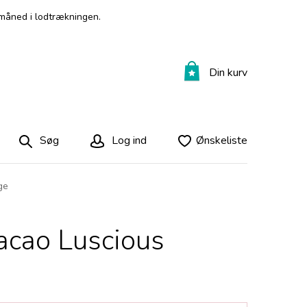
måned i lodtrækningen.
Din kurv
Søg
Log ind
Ønskeliste
ge
cacao Luscious