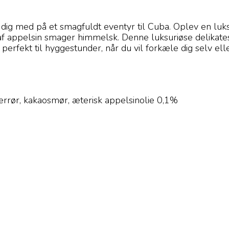
ig med på et smagfuldt eventyr til Cuba. Oplev en luk
f af appelsin smager himmelsk. Denne luksuriøse delika
erfekt til hyggestunder, når du vil forkæle dig selv elle
rrør, kakaosmør, æterisk appelsinolie 0,1%