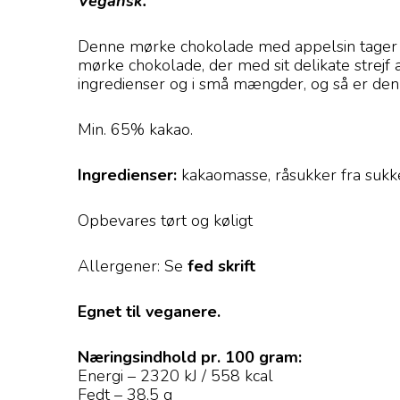
Vegansk.
Denne mørke chokolade med appelsin tager d
mørke chokolade, der med sit delikate strej
ingredienser og i små mængder, og så er den p
Min. 65% kakao.
Ingredienser:
kakaomasse, råsukker fra sukke
Opbevares tørt og køligt
Allergener: Se
fed skrift
Egnet til veganere.
Næringsindhold pr. 100 gram:
Energi – 2320 kJ / 558 kcal
Fedt – 38,5 g