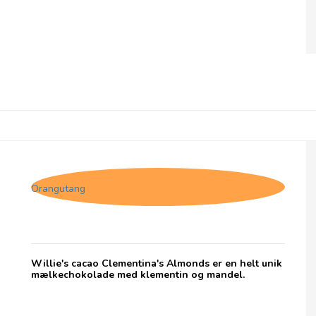
Willie's cacao Clementina's Almonds
Orangutang
Willie's cacao Clementina's Almonds er en helt unik
mælkechokolade med klementin og mandel.