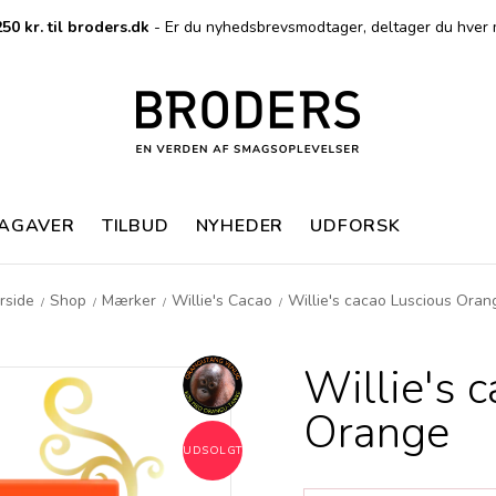
50 kr. til broders.dk
- Er du nyhedsbrevsmodtager, deltager du hver 
MAGAVER
TILBUD
NYHEDER
UDFORSK
rside
Shop
Mærker
Willie's Cacao
Willie's cacao Luscious Oran
/
/
/
/
Willie's 
Orange
UDSOLGT