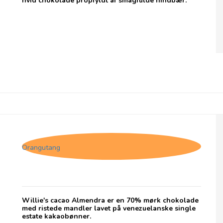
hvid chokolade propfyldt af smagfulde hindbær.
Willie's Cacao Almendra
Orangutang
Willie's cacao Almendra er en 70% mørk chokolade
med ristede mandler lavet på venezuelanske single
estate kakaobønner.