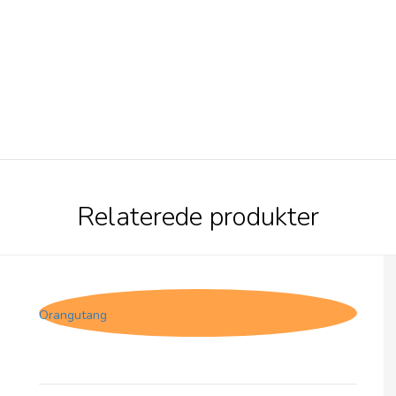
Relaterede produkter
Willie's Cacao Chulucanas Gold
Orangutang