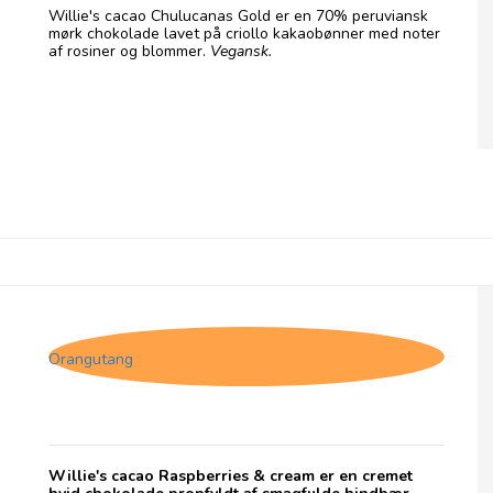
Willie's cacao Chulucanas Gold er en 70% peruviansk
mørk chokolade lavet på criollo kakaobønner med noter
af rosiner og blommer.
Vegansk.
Willie's cacao Raspberries & cream
Orangutang
Willie's cacao Raspberries & cream er en cremet