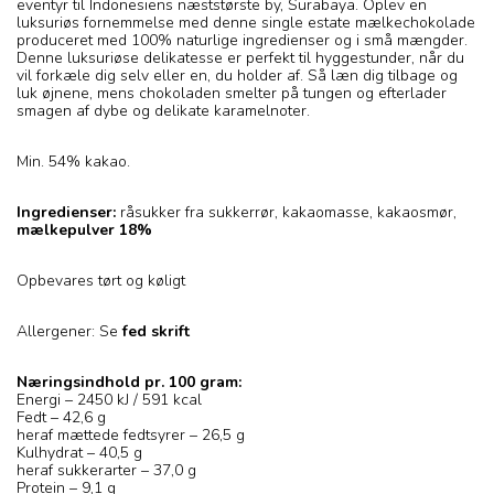
eventyr til Indonesiens næststørste by, Surabaya. Oplev en
luksuriøs fornemmelse med denne single estate mælkechokolade
produceret med 100% naturlige ingredienser og i små mængder.
Denne luksuriøse delikatesse er perfekt til hyggestunder, når du
vil forkæle dig selv eller en, du holder af. Så læn dig tilbage og
luk øjnene, mens chokoladen smelter på tungen og efterlader
smagen af dybe og delikate karamelnoter.
Min. 54% kakao.
Ingredienser:
råsukker fra sukkerrør, kakaomasse, kakaosmør,
mælkepulver 18%
Opbevares tørt og køligt
Allergener: Se
fed skrift
Næringsindhold pr. 100 gram:
Energi – 2450 kJ / 591 kcal
Fedt – 42,6 g
heraf mættede fedtsyrer – 26,5 g
Kulhydrat – 40,5 g
heraf sukkerarter – 37,0 g
Protein – 9,1 g