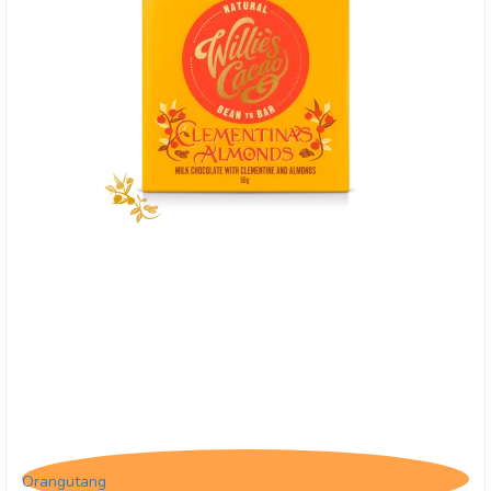
Willie's cacao Clementina's Almonds
Orangutang