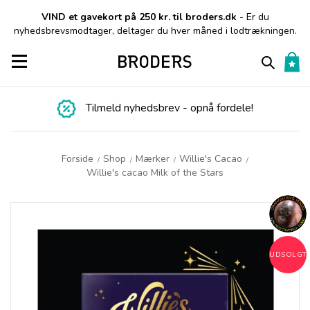
VIND et gavekort på 250 kr. til broders.dk
- Er du
nyhedsbrevsmodtager, deltager du hver måned i lodtrækningen.
Toggle navigation
Tilmeld nyhedsbrev - opnå fordele!
Forside
Shop
Mærker
Willie's Cacao
/
/
/
/
Willie's cacao Milk of the Stars
UDSOLGT