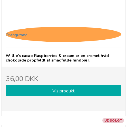
Willie's cacao Raspberries & cream
Orangutang
Willie's cacao Raspberries & cream er en cremet hvid
chokolade propfyldt af smagfulde hindbær.
36,00 DKK
Vis produkt
UDSOLGT