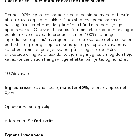
Cacao er en 100% mørk chokolade uden sukker.
Denne 100% mørke chokolade med appelsin og mandler består
af ren kakao og ingen sukker. Chokoladens sødme kommer
naturligt fra mandlerne, der går hånd i hånd med den syrlige
appelsinsmag. Oplev en luksuriøs fornemmelse med denne single
estate mørke chokolade produceret med 100% naturlige
ingredienser og i små mængder. Denne luksuriøse delikatesse er
perfekt til dig, der går op i din sundhed og vil opleve kakaoens
sundhedsfremmende egenskaber på din egen krop. Mørk
chokolade er rig på antioxidanter, jern og magnesium og den høje
kakaokoncentration har gavnlige effekter på hjertet og humøret.
100% kakao.
Ingredienser:
kakaomasse,
mandler 40%,
æterisk appelsinolie
0,2%
Opbevares tørt og køligt
Allergener: Se
fed skrift
Egnet til veganere.