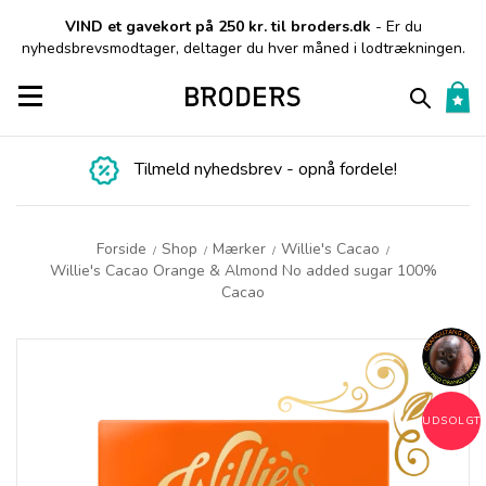
VIND et gavekort på 250 kr. til broders.dk
- Er du
nyhedsbrevsmodtager, deltager du hver måned i lodtrækningen.
Toggle navigation
Tilmeld nyhedsbrev - opnå fordele!
Forside
Shop
Mærker
Willie's Cacao
/
/
/
/
Willie's Cacao Orange & Almond No added sugar 100%
Cacao
UDSOLGT